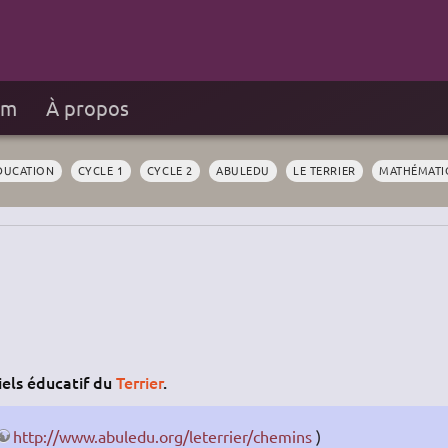
um
À propos
DUCATION
CYCLE 1
CYCLE 2
ABULEDU
LE TERRIER
MATHÉMATI
ciels éducatif du
Terrier
.
http://www.abuledu.org/leterrier/chemins
)