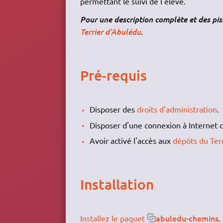
permettant le suivi de l'élève.
Pour une description complète et des pi
Terrier d'Abulédu
.
Pré-requis
Disposer des
droits d'administration
.
Disposer d'une connexion à Internet c
Avoir activé l'accès aux
dépôts du Terr
Installation
abuledu-chemins
Installez le paquet
.