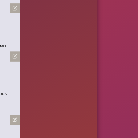
ion
vous