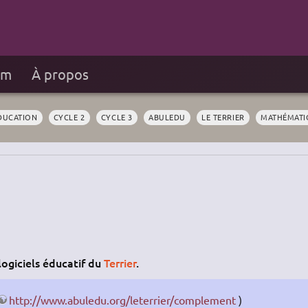
um
À propos
DUCATION
CYCLE 2
CYCLE 3
ABULEDU
LE TERRIER
MATHÉMATI
logiciels éducatif du
Terrier
.
http://www.abuledu.org/leterrier/complement
)