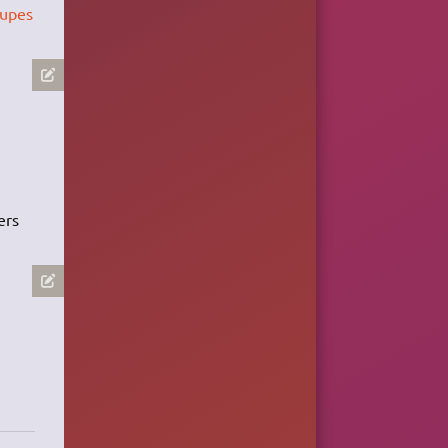
oupes
ers