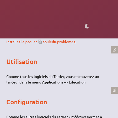
Avoir activé l'accès aux
dépôts du Terrier
.
Installation
Installez le paquet
abuledu-problemes
.
Utilisation
Comme tous les logiciels du Terrier, vous retrouverez un
lanceur dans le menu
Applications –> Éducation
Configuration
Comme les autres logiciels du Terrier,
Problèmes
permet à