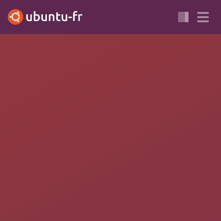
ÉDUCATION
CYCLE 2
CYCLE 3
ABULEDU
LE TERRIER
MATHÉMATIQUES
Problèmes
Problèmes fait partie de la suite de logiciels éducatif du
Terrier
.
(Ci-dessous, extrait du site officiel
http://www.abuledu.org/leterrier/problemes
)
Il convient à des non lecteurs ou des apprentis lecteurs (car
tous les champs de texte des activités peuvent être entendus