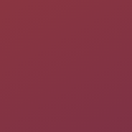
1)
lorsque l’on clique dessus
).
Les problèmes ont été regroupés en quatre grandes classes
suivant qu’ils font intervenir :
des situations de dénombrement ;
une addition ou une soustraction pour évaluer la diminution
ou l’augmentation d’une quantité, la réunion de deux
quantités ;
une représentation par une ligne graduée ;
la réunion de plusieurs quantités ou valeurs identiques, une
situation de partage.
Pour une description complète et des pistes pédagogiques, voir
la documentation sur le site officiel du Terrier d'Abulédu
.
Pré-requis
Disposer des
droits d'administration
.
Disposer d'une connexion à Internet configurée et activée.