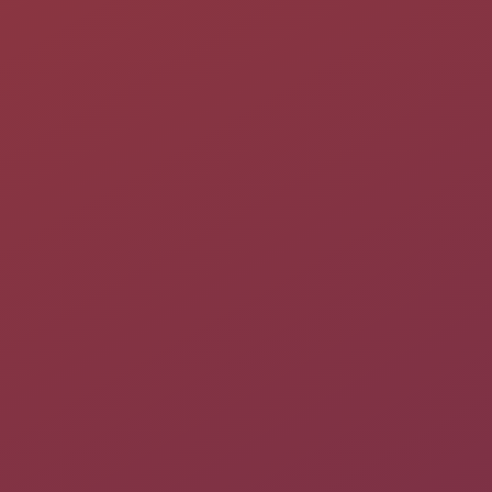
la taille du tableau (lignes x colonnes = 3×1, 1×4 , 2×2, 3×3,
3×4)
le nombre d'éléments à placer dans le tableau (tous ou cinq)
le changement aléatoire des entrées du tableau à chaque
réponse
le décodage/codage des coordonnées des cases du tableau
Pour une description complète et des pistes pédagogiques, voir
la documentation sur le site officiel du Terrier d'Abulédu
.
Pré-requis
Disposer des
droits d'administration
.
Disposer d'une connexion à Internet configurée et activée.
Avoir activé l'accès aux
dépôts du Terrier
.