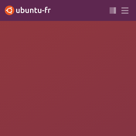
ÉDUCATION
CYCLE 1
CYCLE 2
ABULEDU
LE TERRIER
MATHÉMATIQUES
Tableaux
Tableaux fait partie de la suite de logiciels éducatif du
Terrier
.
(Ci-dessous, extrait du site officiel
http://www.abuledu.org/leterrier/tableaux
)
Le
logiciel “Tableaux” enchaîne le type et la difficulté des niveaux
prédéfinis par :