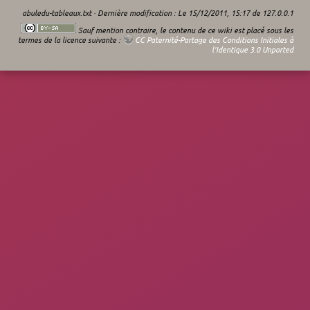
abuledu-tableaux.txt
· Dernière modification : Le 15/12/2011, 15:17 de
127.0.0.1
Sauf mention contraire, le contenu de ce wiki est placé sous les
termes de la licence suivante :
CC Paternité-Partage des Conditions Initiales à
l'Identique 3.0 Unported