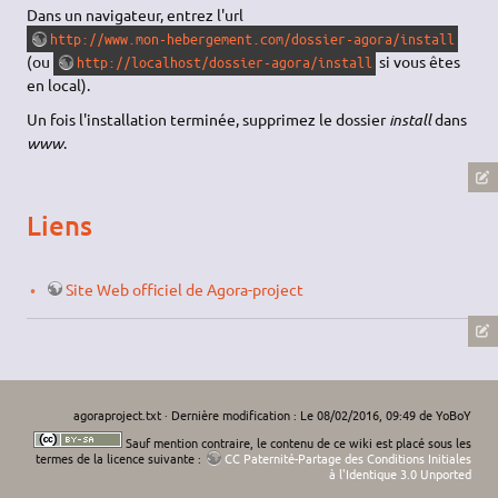
Dans un navigateur, entrez l'url
http://www.mon-hebergement.com/dossier-agora/install
(ou
si vous êtes
http://localhost/dossier-agora/install
en local).
Un fois l'installation terminée, supprimez le dossier
install
dans
www
.
Liens
Site Web officiel de Agora-project
agoraproject.txt
· Dernière modification : Le 08/02/2016, 09:49 de
YoBoY
Sauf mention contraire, le contenu de ce wiki est placé sous les
termes de la licence suivante :
CC Paternité-Partage des Conditions Initiales
à l'Identique 3.0 Unported