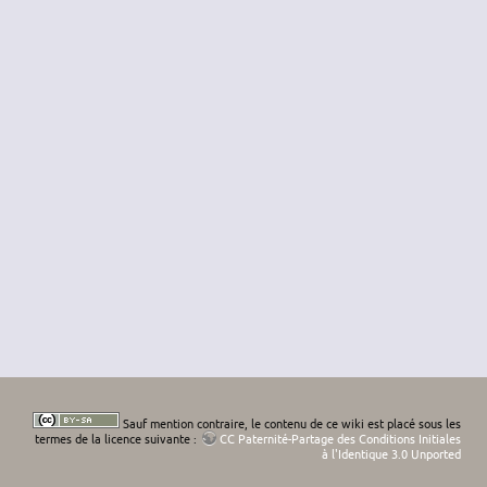
Sauf mention contraire, le contenu de ce wiki est placé sous les
termes de la licence suivante :
CC Paternité-Partage des Conditions Initiales
à l'Identique 3.0 Unported