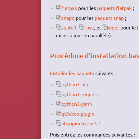
flatpak
pour les
paquets flatpak
;
snapd
pour les
paquets snap
;
sqlite3
,
fuse
, et
wget
pour le 
mises à jour en parallèle).
Procédure d'installation ba
Installer les paquets
suivants :
python3-pip
python3-requests
python3-yaml
qt5dxcb-plugin
libappindicator3-1
Puis entrez les commandes suivantes :