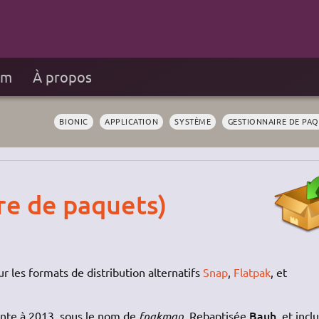
um
À propos
BIONIC
APPLICATION
SYSTÈME
GESTIONNAIRE DE PA
re de paquets)
r les formats de distribution alternatifs
Snap
,
Flatpak
, et
Bauh
nte à 2013, sous le nom de
fpakman
. Rebaptisée
, et incl