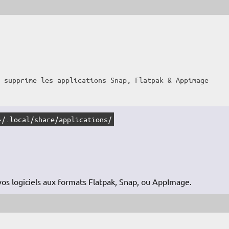
 supprime les applications Snap, Flatpak & Appimage

~/.local/share/applications/
vos logiciels aux formats Flatpak, Snap, ou AppImage.