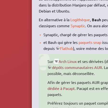
dans la distribution Manjaro par défaut
Debian et Ubuntu.
Bauh
En alternative à la
Logithèque
,
peu
classiques comme
Synaptic
. On aura alor
Synaptic, chargé de gérer les paquets
et Bauh qui gère les
paquets snap
iss
depuis
Flathub
), voire même des lo
Sur
Arch Linux
et ses dérivées (d
dépôts communautaires AUR
. L
possible, mais déconseillée.
Afin de gérer les paquets AUR gra
dédiée à Pacapt
. Pacapt est en ef
paquets.
Préférez toujours un paquet compil