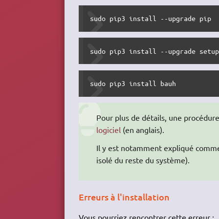
sudo
 pip3 
install
--upgrade
 pip
sudo
 pip3 
install
--upgrade
 setu
sudo
 pip3 
install
 bauh
Pour plus de détails, une procédure 
logiciel
(en anglais).
Il y est notamment expliqué comme
isolé du reste du système).
Erreurs à l'installation
Vous pourriez rencontrer cette erreur :