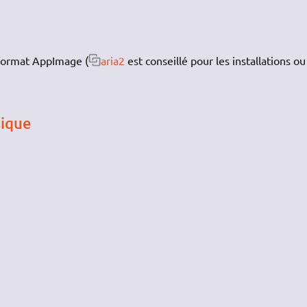
format AppImage (
aria2
est conseillé pour les installations ou
sique