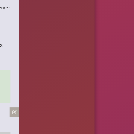
tème :
ux