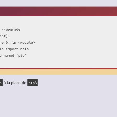
 
--upgrade
ast
)
:

ne 
6
, 
in
<
module
>
in import main

e named 
'pip'
à la place de
.
p
pip3