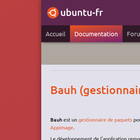
Accueil
Documentation
For
Bauh (gestionnai
Bauh
est un
gestionnaire de paquets
pou
Appimage
.
Le développement de l'application remo