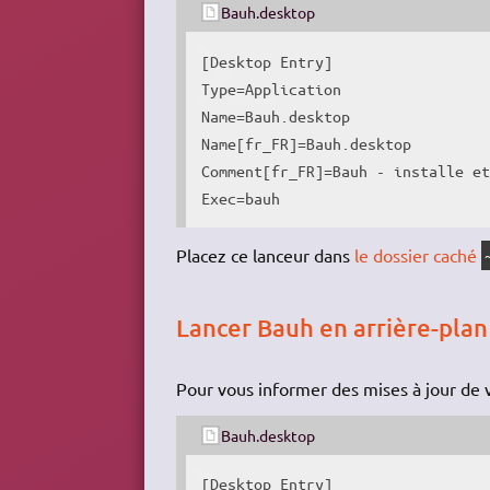
Bauh.desktop
[Desktop Entry]

Type=Application

Name=Bauh.desktop

Name[fr_FR]=Bauh.desktop

Comment[fr_FR]=Bauh - installe et
Exec=bauh
Placez ce lanceur dans
le dossier caché
Lancer Bauh en arrière-plan
Pour vous informer des mises à jour de 
Bauh.desktop
[Desktop Entry]
