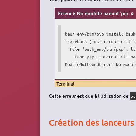
Erreur « No module named 'pip' »
bauh_env
/
bin
/
pip 
install
 bauh
Traceback 
(
most recent call 
l
  File 
"bauh_env/bin/pip"
, li
    from pip._internal.cli.ma
ModuleNotFoundError: No modul
Terminal
Cette erreur est due à l'utilisation de
pi
Création des lanceurs