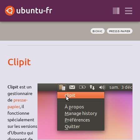
BIONIC
PRESSE-PAPIER
Clipit
Clipit
est un
gestionnaire
de
presse-
papier
, il
fonctionne
spécialement
sur les versions
d'Ubuntu qui
disposent de