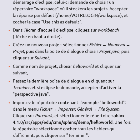
démarrage d'eclipse, celui-ci demande de choisir un
répertoire "workspace" où il stockera les projets. Accepter
la réponse par défaut (/home/VOTRELOGIN/workspace), et
cocher la case "Use this as default".
Dans l'écran d'accueil d'eclipse, cliquez sur
workbench
(flèche en haut à droite).
Créez un nouveau projet: sélectionner
Fichier → Nouveau →
Projet
, puis dans la boîte de dialogue choisir
Projet java
, puis
cliquer sur
Suivant
,
Comme nom de projet, choisir
helloworld
et cliquer sur
suivant,
Passez la dernière boîte de dialogue en cliquant sur
Terminer
, et si eclipse le demande, accepter d'activer la
"perspective java".
Importez le répertoire contenant l'exemple "helloworld":
dans le menu
Fichier → Importer
,
Général → File System
.
Cliquer sur
Parcourir
, et sélectionner le répertoire
sphinx-
4.1.0/src/apps/edu/cmu/sphinx/demo/helloworld
. Une fois
le répertoire sélectionné cocher tous les fichiers qui
s'affichent, puis cliquer sur "Terminer".