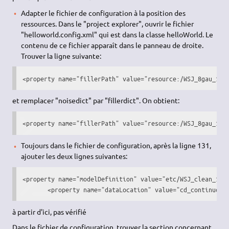
Adapter le fichier de configuration à la position des
ressources. Dans le "project explorer", ouvrir le fichier
"helloworld.config.xml" qui est dans la classe helloWorld. Le
contenu de ce fichier apparaît dans le panneau de droite.
Trouver la ligne suivante:
<property name="fillerPath" value="resource:/WSJ_8gau_13d
et remplacer "noisedict" par "fillerdict". On obtient:
<property name="fillerPath" value="resource:/WSJ_8gau_13d
Toujours dans le fichier de configuration, après la ligne 131,
ajouter les deux lignes suivantes:
<property name="modelDefinition" value="etc/WSJ_clean_13dC
       <property name="dataLocation" value="cd_continuous
à partir d'ici, pas vérifié
Dans le fichier de configuration, trouver la section concernant