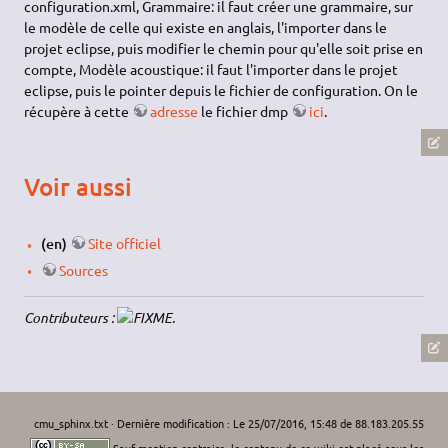
configuration.xml, Grammaire: il faut créer une grammaire, sur
le modèle de celle qui existe en anglais, l'importer dans le
projet eclipse, puis modifier le chemin pour qu'elle soit prise en
compte, Modèle acoustique: il faut l'importer dans le projet
eclipse, puis le pointer depuis le fichier de configuration. On le
récupère à cette
adresse
le fichier dmp
ici
.
Voir aussi
(en)
Site officiel
Sources
Contributeurs :
.
cmu_sphinx.txt
· Dernière modification : Le 25/07/2016, 15:48 de
88.183.205.55
Sauf mention contraire, le contenu de ce wiki est placé sous les