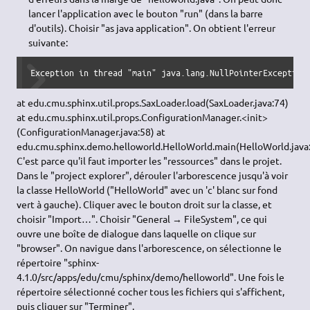
lancer l'application avec le bouton "run" (dans la barre
d'outils). Choisir "as java application". On obtient l'erreur
suivante:
Exception in thread "main" java.lang.NullPointerException
at edu.cmu.sphinx.util.props.SaxLoader.load(SaxLoader.java:74)
at edu.cmu.sphinx.util.props.ConfigurationManager.<init>
(ConfigurationManager.java:58) at
edu.cmu.sphinx.demo.helloworld.HelloWorld.main(HelloWorld.java
C'est parce qu'il faut importer les "ressources" dans le projet.
Dans le "project explorer", dérouler l'arborescence jusqu'à voir
la classe HelloWorld ("HelloWorld" avec un 'c' blanc sur fond
vert à gauche). Cliquer avec le bouton droit sur la classe, et
choisir "Import…". Choisir "General → FileSystem", ce qui
ouvre une boîte de dialogue dans laquelle on clique sur
"browser". On navigue dans l'arborescence, on sélectionne le
répertoire "sphinx-
4.1.0/src/apps/edu/cmu/sphinx/demo/helloworld". Une fois le
répertoire sélectionné cocher tous les fichiers qui s'affichent,
puis cliquer sur "Terminer".