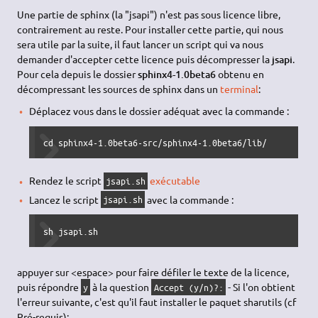
Une partie de sphinx (la "jsapi") n'est pas sous licence libre,
contrairement au reste. Pour installer cette partie, qui nous
sera utile par la suite, il faut lancer un script qui va nous
demander d'accepter cette licence puis décompresser la
jsapi
.
Pour cela depuis le dossier
sphinx4-1.0beta6
obtenu en
décompressant les sources de sphinx dans un
terminal
:
Déplacez vous dans le dossier adéquat avec la commande :
cd sphinx4-1.0beta6-src/sphinx4-1.0beta6/lib/
Rendez le script
exécutable
jsapi.sh
Lancez le script
avec la commande :
jsapi.sh
sh jsapi.sh
appuyer sur <espace> pour faire défiler le texte de la licence,
puis répondre
à la question
- Si l'on obtient
y
Accept (y/n)?:
l'erreur suivante, c'est qu'il faut installer le paquet sharutils (cf
Pré-requis):