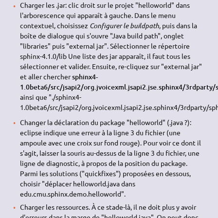
Charger les .jar: clic droit sur le projet "helloworld" dans
l'arborescence qui apparaît à gauche. Dans le menu
contextuel, choisissez
Configurer le buildpath
, puis dans la
boîte de dialogue qui s'ouvre "Java build path", onglet
"libraries" puis "external jar". Sélectionner le répertoire
sphinx-4.1.0/lib Une liste des jar apparaît, il faut tous les
sélectionner et valider. Ensuite, re-cliquez sur "external jar"
et aller chercher
sphinx4-
1.0beta6/src/jsapi2/org.jvoicexml.jsapi2.jse.sphinx4/3rdparty/s
ainsi que "./sphinx4-
1.0beta6/src/jsapi2/org.jvoicexml.jsapi2.jse.sphinx4/3rdpart
Changer la déclaration du package "helloworld" (.java ?):
eclipse indique une erreur à la ligne 3 du fichier (une
ampoule avec une croix sur fond rouge). Pour voir ce dont il
s'agit, laisser la souris au-dessus de la ligne 3 du fichier, une
ligne de diagnostic, à propos de la position du package.
Parmi les solutions ("quickfixes") proposées en dessous,
choisir "déplacer helloworld.java dans
edu.cmu.sphinx.demo.helloworld".
Charger les ressources. À ce stade-là, il ne doit plus y avoir
d'erreurs dans la marge de "helloworld.java". On peut donc