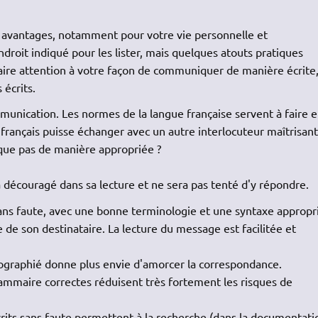
 avantages, notamment pour votre vie personnelle et
ndroit indiqué pour les lister, mais quelques atouts pratiques
aire attention à votre façon de communiquer de manière écrite
 écrits.
munication. Les normes de la langue française servent à faire 
 français puisse échanger avec un autre interlocuteur maîtrisant
ique pas de manière appropriée ?
a découragé dans sa lecture et ne sera pas tenté d'y répondre.
ans faute, avec une bonne terminologie et une syntaxe appropr
e son destinataire. La lecture du message est facilitée et
ographié donne plus envie d'amorcer la correspondance.
ammaire correctes réduisent très fortement les risques de
écrits sans faute permettent à la recherche (dans la documentati