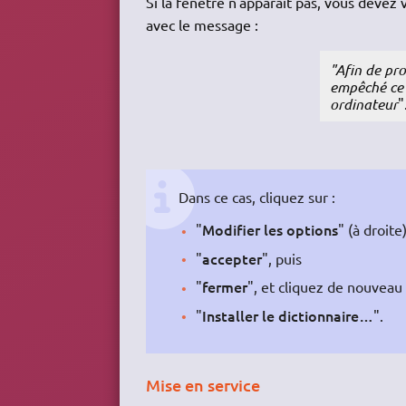
Si la fenêtre n'apparaît pas, vous deve
avec le message :
"Afin de pro
empêché ce s
ordinateur
"
Dans ce cas, cliquez sur :
Modifier les options
"
" (à droite)
accepter
"
", puis
fermer
"
", et cliquez de nouveau 
Installer le dictionnaire…
"
".
Mise en service