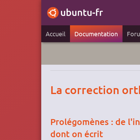
Accueil
Documentation
For
La correction or
Prolégomènes : de l'in
dont on écrit