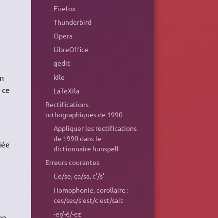
Firefox
Thunderbird
Opera
,
LibreOffice
gedit
kile
en
 ce
LaTeXila
Rectifications
orthographiques de 1990
Appliquer les rectifications
de 1990 dans le
iée
dictionnaire hunspell
Erreurs courantes
Ce/se, ça/sa, c'/s'
Homophonie, corollaire :
ces/ses/s'est/c'est/sait
-er/-é/-ez
on,