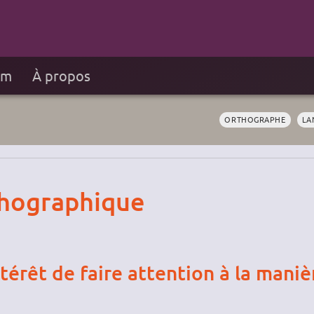
um
À propos
ORTHOGRAPHE
LA
thographique
térêt de faire attention à la maniè