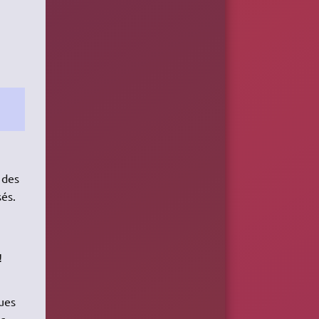
 des
sés.
!
ques
is