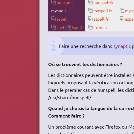
hunspell
hunspell-fr
myspell
myspell-fr
mysp
aspell
aspell-fr
aspe
spell
,
ispell
ifrench
Faire une recherche dans
synaptic
p
Où se trouvent les dictionnaires ?
Les dictionnaires peuvent être installés 
logiciels proposant la vérification orthog
Dans le premier cas de hunspell, les dic
/usr/share/hunspell/.
Quand je choisis la langue de la correct
Comment faire ?
Un problème courant avec Firefox ou Mozi
trop de dictionnaires, correspondant à d