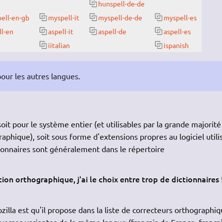
hunspell-de-de
ell-en-gb
myspell-it
myspell-de-de
myspell-es
ll-en
aspell-it
aspell-de
aspell-es
iitalian
ispanish
our les autres langues.
soit pour le système entier (et utilisables par la grande majorité
raphique), soit sous forme d'extensions propres au logiciel utili
tionnaires sont généralement dans le répertoire
ion orthographique, j'ai le choix entre trop de dictionnaires 
lla est qu'il propose dans la liste de correcteurs orthographi
iverses variantes de la même langue (français de France, frança