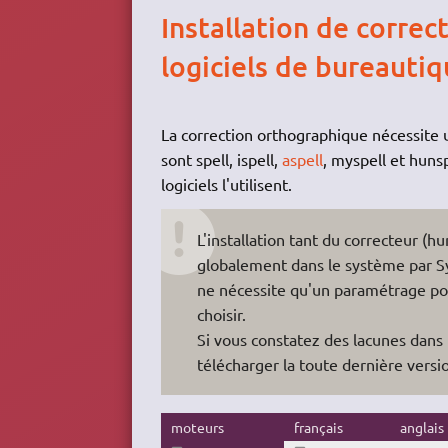
Installation de corre
logiciels de bureauti
La correction orthographique nécessite 
sont spell, ispell,
aspell
, myspell et hunsp
logiciels l'utilisent.
L'installation tant du correcteur (h
globalement dans le système par Syn
ne nécessite qu'un paramétrage po
choisir.
Si vous constatez des lacunes dans l
télécharger la toute dernière versi
moteurs
français
anglais