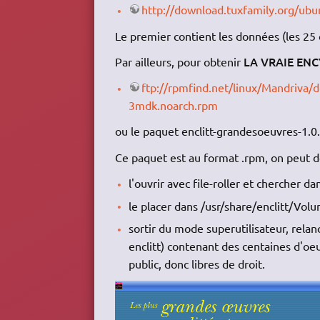
http://download.tuxfamily.org/ubun
Le premier contient les données (les 25 o
LA VRAIE ENC
Par ailleurs, pour obtenir
ftp://rpmfind.net/linux/Mandriva/d
3mdk.noarch.rpm
ou le paquet enclitt-grandesoeuvres-1.0
Ce paquet est au format .rpm, on peut d
l'ouvrir avec file-roller et chercher d
le placer dans /usr/share/enclitt/Volu
sortir du mode superutilisateur, relanc
enclitt) contenant des centaines d'oe
public, donc libres de droit.