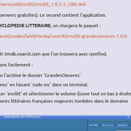
teros/all/enclitt/enclitt_1.0.3-3_i386.deb
euvres gratuites). Le second contient l'application.
YCLOPEDIE LITTERAIRE
, on chargera le paquet :
evel/cooker/ia64/media/contrib/enclitt-grandesoeuvres-1.0.0-
.0-3mdk.noarch.rpm que l'on trouvera avec rpmfind.
onc facilement :
ans l'archive le dossier 'GrandesOeuvres'
mes' en faisant 'sudo mc' dans un terminal.
er 'enclitt' et sélectionner le volume (icone tout en bas à droit
uvres littéraires françaises majeures tombées dans le domaine