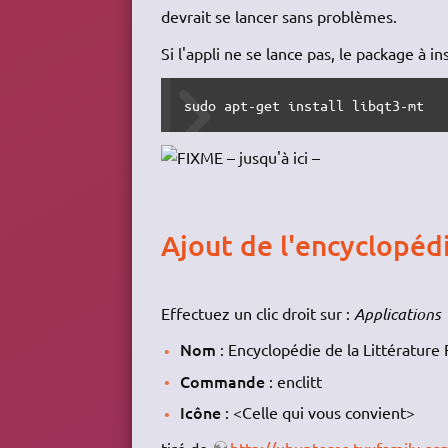
devrait se lancer sans problèmes.
Si l'appli ne se lance pas, le package à 
sudo
apt-get install
 libqt3-mt
– jusqu'à ici –
Ajout de l'encyclopéd
Effectuez un clic droit sur :
Applications
Nom
: Encyclopédie de la Littérature
Commande
: enclitt
Icône
: <Celle qui vous convient>