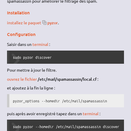
spamassassin pour améliorer le filtrage des spam.
Installation
installez le paquet
pyzor
.
Configuration
Saisir dans un
terminal
:
sudo pyzor discover
Pour mettre à jour le filtre.
ouvrez le fichier
/etc/mail/spamassassin/local.cf
:
et ajoutez à la fin la ligne :
pyzor_options --homedir /etc/mail/spamassassin
puis après avoir enregistré tapez dans un
terminal
:
sudo pyzor --homedir /etc/mail/spamassassin discover