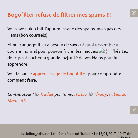
Bogofilter refuse de filtrer mes spams !!!
Vous avez bien fait l'apprentissage des spams, mais pas des
Hams (bon courriels) !
Et oui car bogofilter a besoin de savoir à quoi ressemble un
courriel normal pour pouvoir filtrer les mauvais
; n'hésitez
donc pas à cocher la grande majorité de vos Hams pour lui
apprendre.
Voir la partie
apprentissage de bogofilter
pour comprendre
comment faire.
Contributeur :
Traduit
par Tonio,
Herbie
,
Thierry
,
Fabien26
,
Manu_95
evolution_antispam.txt
· Dernière modification : Le 15/01/2017, 10:47 de
L'Africain