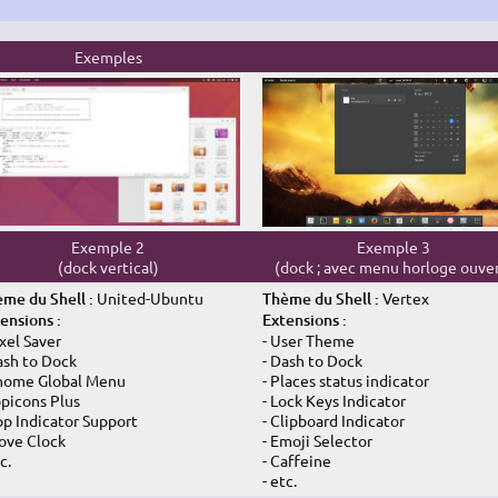
Exemples
Exemple 2
Exemple 3
(dock vertical)
(dock ; avec menu horloge ouve
me du Shell :
United-Ubuntu
Thème du Shell :
Vertex
ensions :
Extensions :
ixel Saver
- User Theme
ash to Dock
- Dash to Dock
nome Global Menu
- Places status indicator
opicons Plus
- Lock Keys Indicator
pp Indicator Support
- Clipboard Indicator
ove Clock
- Emoji Selector
c.
- Caffeine
- etc.