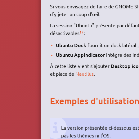
Si vous envisagez de faire de GNOME She
d'y jeter un coup d’œil.
La session "Ubuntu" présente par défau
1)
désactivables
:
Ubuntu Dock
fournit un dock latéral ;
Ubuntu AppIndicator
intègre des ind
Desktop ico
À cette liste vient s’ajouter
et place de
Nautilus
.
Exemples d'utilisatio
La version présentée ci-dessous est
pas les thèmes ni l'
OS
.