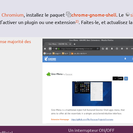
chrome-gnome-shell
u
Chromium
, installez le paquet
. Le
s
2)
d'activer un plugin ou une extension
. Faites-le, et actualisez la
Un interrupteur ON/OFF
officiel