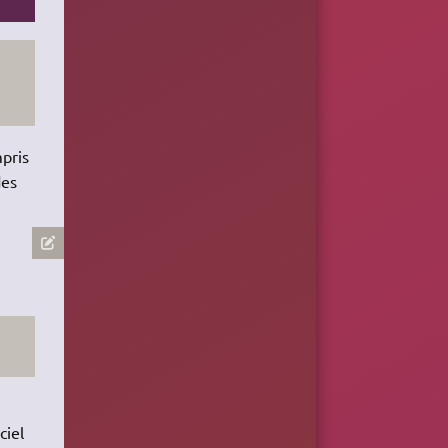
pris
des
ciel