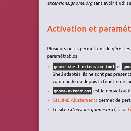
extensions.gnome.org
sans avoir à utilis
Activation et paramét
Plusieurs outils permettent de gérer les
paramétrables :
et
gnome-shell-extension-tool
gno
Shell adaptés. Ils ne sont pas présents
commande ou depuis la fenêtre de la
est le nouvel out
gnome-extensions
GNOME Ajustements
permet de perso
Le site
extensions.gnome.org
(cf.
part