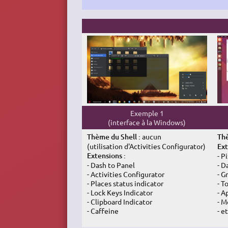
Exemple 1
(interface à la Windows)
Thème du Shell :
aucun
Thè
(utilisation d'Activities Configurator)
Ext
Extensions :
- P
- Dash to Panel
- D
- Activities Configurator
- G
- Places status indicator
- T
- Lock Keys Indicator
- A
- Clipboard Indicator
- M
- Caffeine
- et