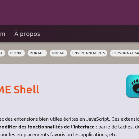
um
À propos
AL
BIONIC
PORTAIL
GNOME
ENVIRONNEMENTS
PERSONNALISA
E Shell
 des extensions bien utiles écrites en JavaScript. Ces extensi
difier des fonctionnalités de l'interface
: barre de tâches, d
ur les emplacements favoris ou les applications, etc.