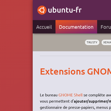
Accueil
Documentation
For
TRUSTY
XENI
Extensions GNOM
Le bureau
GNOME Shell
se complète avec
ajouter/supprimer/mo
vous permettent d'
gestionnaire de presse-papiers, menus po