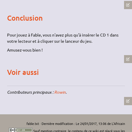
Conclusion
Pour jouez à Fable, vous n'avez plus qu'à insérer le CD 1 dans
votre lecteur et à cliquer sur le lanceur du jeu.
Amusez-vous bien !
Voir aussi
Contributeurs principaux :
Rowin
.
fable.txt
· Dernière modification : Le 24/01/2017, 13:06 de
L'Africain
Sauf mention contraire, le contenu de ce wiki est placé sous les