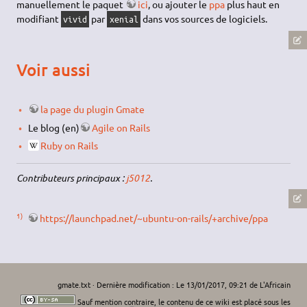
manuellement le paquet
ici
, ou ajouter le
ppa
plus haut en
modifiant
par
dans vos sources de logiciels.
vivid
xenial
Voir aussi
la page du plugin Gmate
Le blog (en)
Agile on Rails
Ruby on Rails
Contributeurs principaux :
j5012
.
1)
https://launchpad.net/~ubuntu-on-rails/+archive/ppa
gmate.txt
· Dernière modification : Le 13/01/2017, 09:21 de
L'Africain
Sauf mention contraire, le contenu de ce wiki est placé sous les