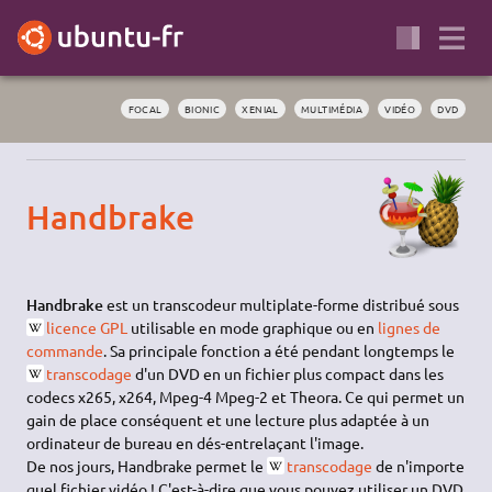
FOCAL
BIONIC
XENIAL
MULTIMÉDIA
VIDÉO
DVD
Handbrake
Handbrake
est un transcodeur multiplate-forme distribué sous
licence GPL
utilisable en mode graphique ou en
lignes de
commande
. Sa principale fonction a été pendant longtemps le
transcodage
d'un DVD en un fichier plus compact dans les
codecs x265, x264, Mpeg-4 Mpeg-2 et Theora. Ce qui permet un
gain de place conséquent et une lecture plus adaptée à un
ordinateur de bureau en dés-entrelaçant l'image.
De nos jours, Handbrake permet le
transcodage
de n'importe
quel fichier vidéo ! C'est-à-dire que vous pouvez utiliser un DVD