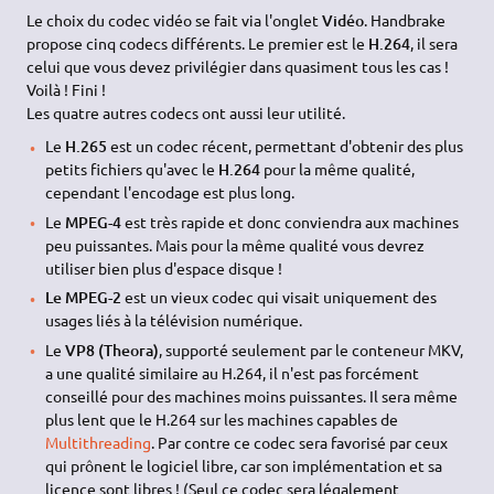
Le choix du codec vidéo se fait via l'onglet
Vidéo
. Handbrake
propose cinq codecs différents. Le premier est le
H.264
, il sera
celui que vous devez privilégier dans quasiment tous les cas !
Voilà ! Fini !
Les quatre autres codecs ont aussi leur utilité.
Le
H.265
est un codec récent, permettant d'obtenir des plus
petits fichiers qu'avec le
H.264
pour la même qualité,
cependant l'encodage est plus long.
Le
MPEG-4
est très rapide et donc conviendra aux machines
peu puissantes. Mais pour la même qualité vous devrez
utiliser bien plus d'espace disque !
Le MPEG-2
est un vieux codec qui visait uniquement des
usages liés à la télévision numérique.
Le
VP8 (Theora)
, supporté seulement par le conteneur MKV,
a une qualité similaire au H.264, il n'est pas forcément
conseillé pour des machines moins puissantes. Il sera même
plus lent que le H.264 sur les machines capables de
Multithreading
. Par contre ce codec sera favorisé par ceux
qui prônent le logiciel libre, car son implémentation et sa
licence sont libres ! (Seul ce codec sera légalement