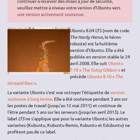
continuer à recevoir des mises à jour de sécurité,
veuillez mettre à niveau votre version d'Ubuntu vers
une version activement soutenue
.
Ubuntu 8.04 LTS (nom de code
The Hardy Heron
, le héron
robuste) est la huitième
version d'Ubuntu. Elle a été
publiée en version stable le 24
avril 2008. Elle suit
Ubuntu
7.10 « The Gutsy Gibbon »
et
précède
Ubuntu 8.10 « The
Intrepid Ibex »
.
La variante Ubuntu s'est vue octroyer l'étiquette de
version
soutenue à long terme
. Elle a été soutenue pendant 3 ans sur
les postes de travail (jusqu'au 12 mai 2011) et continue de
l'être pendant 5 ans sur les serveurs (jusqu'en avril 2013). Le
label
LTS
ne s'applique que pour la variante Ubuntu; les autres
variantes (Kubuntu, Kubuntu Remix, Xubuntu et Edubuntu) ne
profitent pas de ce label.