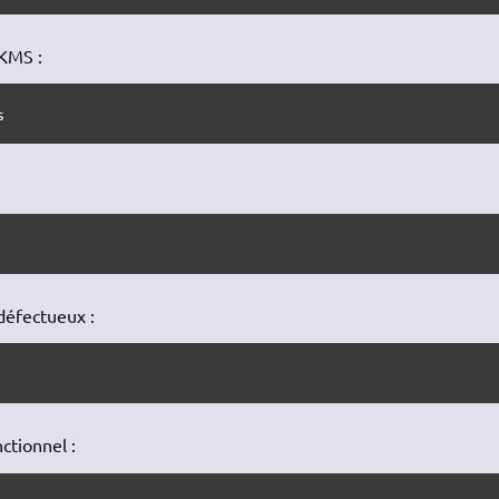
KMS :
s
défectueux :
ctionnel :