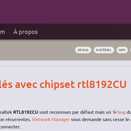
um
À propos
XENIAL
MATÉRIEL
WIFI
clés avec chipset rtl8192CU
RTL8192CU
Realtek
sont reconnues par défaut mais un
bug
d
on récurrentes.
Network Manager
vous demande sans cesse le
connecter.