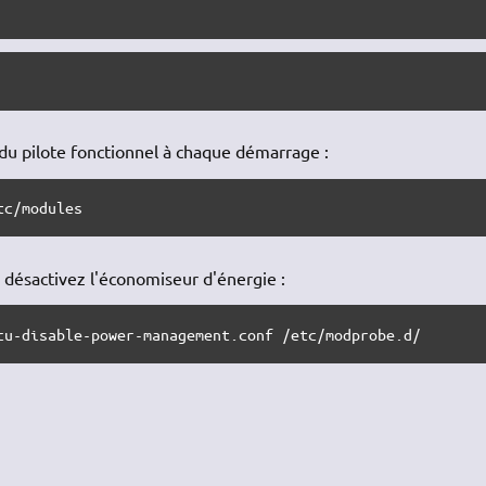
du pilote fonctionnel à chaque démarrage :
tc/modules
, désactivez l'économiseur d'énergie :
cu-disable-power-management.conf /etc/modprobe.d/