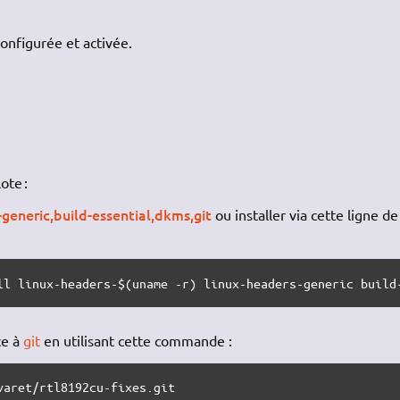
onfigurée et activée.
ote :
-generic,build-essential,dkms,git
ou installer via cette ligne de
ll linux-headers-$(uname -r) linux-headers-generic build
ce à
git
en utilisant cette commande :
varet/rtl8192cu-fixes.git