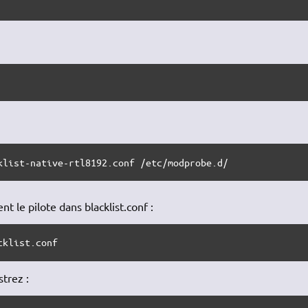
klist-native-rtl8192.conf /etc/modprobe.d/
nt le pilote dans blacklist.conf :
cklist.conf
strez :