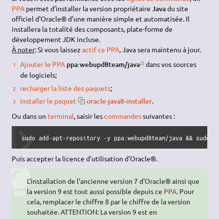
PPA
permet d'installer la version propriétaire
Java
du site
officiel d'Oracle® d'une manière simple et automatisée. Il
installera la totalité des composants, plate-forme de
développement JDK incluse.
À noter
: Si vous laissez
actif ce PPA
, Java sera maintenu à jour.
2)
Ajouter le PPA
ppa:webupd8team/java
dans vos sources
de logiciels;
recharger la liste des paquets
;
installer le paquet
oracle-java8-installer
.
Ou dans un
terminal
, saisir les
commandes
suivantes :
sudo add-apt-repository -y ppa:webupd8team/java && sudo a
Puis accepter la licence d'utilisation d'Oracle®.
L'installation de l'ancienne version 7 d'Oracle® ainsi que
la version 9 est tout aussi possible depuis ce
PPA
. Pour
cela, remplacer le chiffre 8 par le chiffre de la version
souhaitée. ATTENTION: La version 9 est en