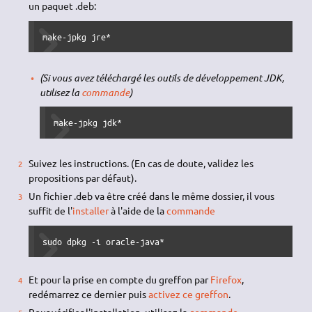
un paquet .deb:
make-jpkg jre*
(Si vous avez téléchargé les outils de développement JDK,
utilisez la
commande
)
make-jpkg jdk*
Suivez les instructions. (En cas de doute, validez les
propositions par défaut).
Un fichier .deb va être créé dans le même dossier, il vous
suffit de l'
installer
à l'aide de la
commande
sudo dpkg -i oracle-java*
Et pour la prise en compte du greffon par
Firefox
,
redémarrez ce dernier puis
activez ce greffon
.