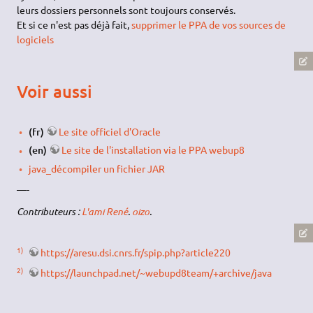
leurs dossiers personnels sont toujours conservés.
Et si ce n'est pas déjà fait,
supprimer le PPA de vos sources de
logiciels
Voir aussi
(fr)
Le site officiel d'Oracle
(en)
Le site de l'installation via le PPA webup8
java_décompiler un fichier JAR
—-
Contributeurs :
L'ami René
.
oizo
.
1)
https://aresu.dsi.cnrs.fr/spip.php?article220
2)
https://launchpad.net/~webupd8team/+archive/java