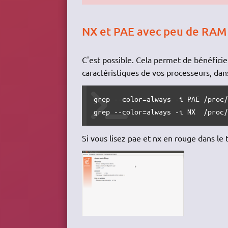
NX et PAE avec peu de RAM
C'est possible. Cela permet de bénéficier 
caractéristiques de vos processeurs, da
grep --color=always -i PAE /proc/
grep --color=always -i NX  /proc
Si vous lisez pae et nx en rouge dans le 