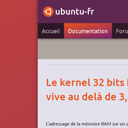
Accueil
Documentation
For
Le kernel 32 bits
vive au delà de 3
L'adressage de la mémoire RAM sur un sy