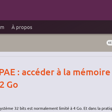
um
À propos
KE
 PAE : accéder à la mémoire
,2 Go
stème 32 bits est normalement limité à 4 Go. Et dans la pratiq