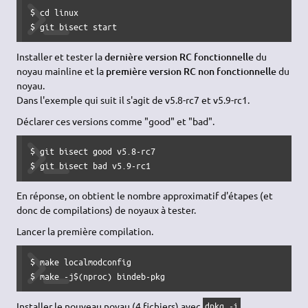
$ cd linux

$ git bisect start
Installer et tester la
dernière version RC fonctionnelle
du
noyau mainline et la
première version RC non fonctionnelle
du
noyau.
Dans l'exemple qui suit il s'agit de v5.8-rc7 et v5.9-rc1.
Déclarer ces versions comme "good" et "bad".
$ git bisect good v5.8-rc7

$ git bisect bad v5.9-rc1
En réponse, on obtient le nombre approximatif d'étapes (et
donc de compilations) de noyaux à tester.
Lancer la première compilation.
$ make localmodconfig

$ make -j$(nproc) bindeb-pkg
Installer le nouveau noyau (4 fichiers) avec
.
dpkg -i