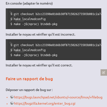
En console (adapter le numéro)
$ git checkout b2cc23398e8166b38f8715026273503b081c2a7a

$ make localmodconfig

$ make -j$(nproc) bindeb-pkg
Installer le noyau et vérifier qu'il est incorrect.
$ git checkout b2cc23398e8166b38f8715026273503b081c2a7a^

$ make localmodconfig

$ make -j$(nproc) bindeb-pkg
Installer le noyau et vérifier qu'il est correct.
Faire un rapport de bug
Déposer un rapport de bug sur :
https://bugs.launchpad.net/ubuntu/+source/linux/+filebug
https://bugzilla.kernel.org/enter_bug.cgi