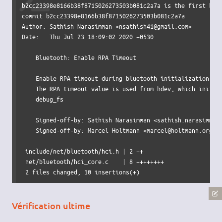
b2cc23398e8166b38f8715026273503b081c2a7a is the first bad 
commit b2cc23398e8166b38f8715026273503b081c2a7a

Author: Sathish Narasimman <nsathish41@gmail.com>

Date:   Thu Jul 23 18:09:02 2020 +0530

    Bluetooth: Enable RPA Timeout

    Enable RPA timeout during bluetooth initialization.

    The RPA timeout value is used from hdev, which initial
    debug_fs

    Signed-off-by: Sathish Narasimman <sathish.narasimman@
    Signed-off-by: Marcel Holtmann <marcel@holtmann.org>

 include/net/bluetooth/hci.h | 2 ++

 net/bluetooth/hci_core.c    | 8 ++++++++

 2 files changed, 10 insertions(+)
Vérification ultime