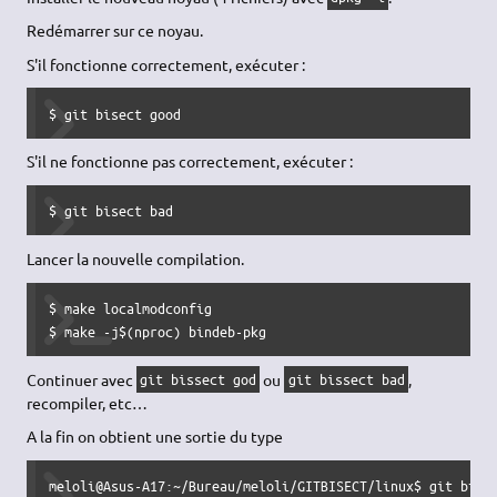
Redémarrer sur ce noyau.
S'il fonctionne correctement, exécuter :
$ git bisect good
S'il ne fonctionne pas correctement, exécuter :
$ git bisect bad
Lancer la nouvelle compilation.
$ make localmodconfig

$ make -j$(nproc) bindeb-pkg
Continuer avec
ou
,
git bissect god
git bissect bad
recompiler, etc…
A la fin on obtient une sortie du type
meloli@Asus-A17:~/Bureau/meloli/GITBISECT/linux$ git bisec