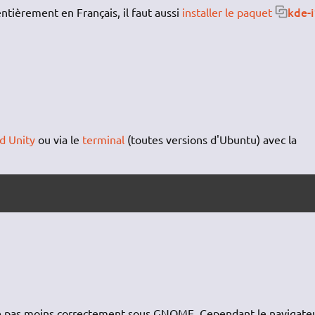
kde-i
tièrement en Français, il faut aussi
installer le paquet
d Unity
ou via le
terminal
(toutes versions d'Ubuntu) avec la
e pas moins correctement sous GNOME. Cependant le navigate