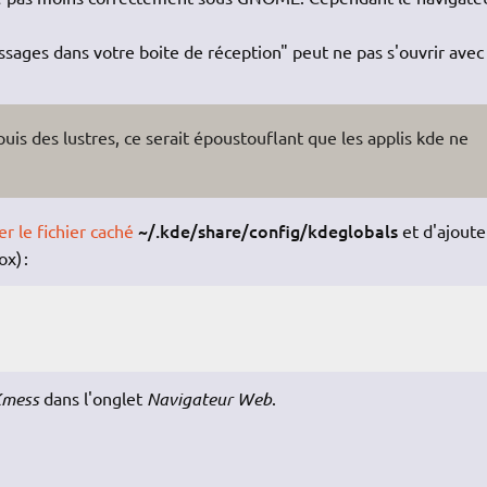
ages dans votre boite de réception" peut ne pas s'ouvrir avec
is des lustres, ce serait époustouflant que les applis kde ne
~/.kde/share/config/kdeglobals
er le fichier
caché
et d'ajoute
x) :
Kmess
dans l'onglet
Navigateur Web
.