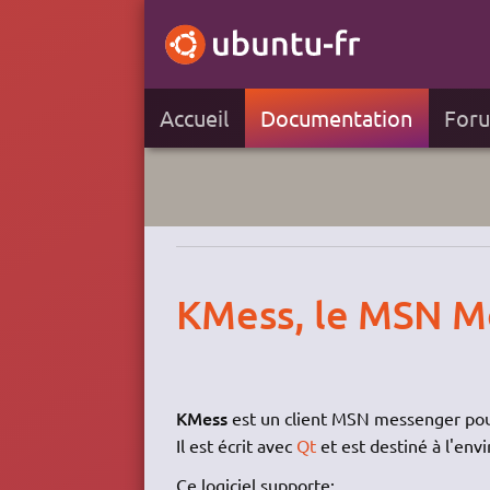
Accueil
Documentation
For
KMess, le MSN M
KMess
est un client MSN messenger pou
Il est écrit avec
Qt
et est destiné à l'en
Ce logiciel supporte: