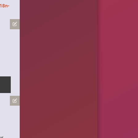
18n-
ur