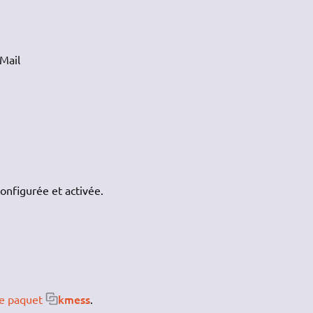
 Mail
onfigurée et activée.
kmess
 le paquet
.