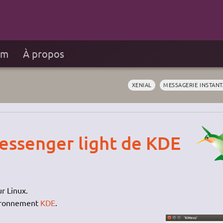
um
À propos
XENIAL
MESSAGERIE INSTAN
essenger light de KDE
r Linux.
vironnement
KDE
.