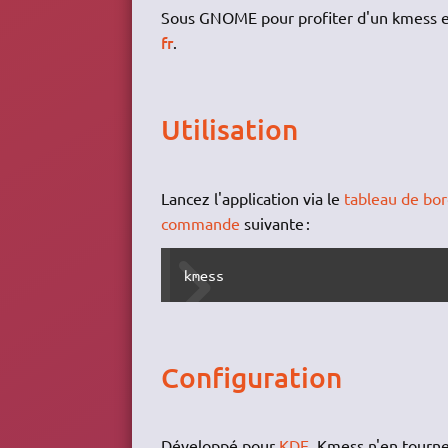
Sous GNOME pour profiter d'un kmess en
fr
.
Utilisation
Lancez l'application via le
tableau de bor
commande
suivante :
kmess
Configuration
Développé pour
KDE
, Kmess n'en tourn