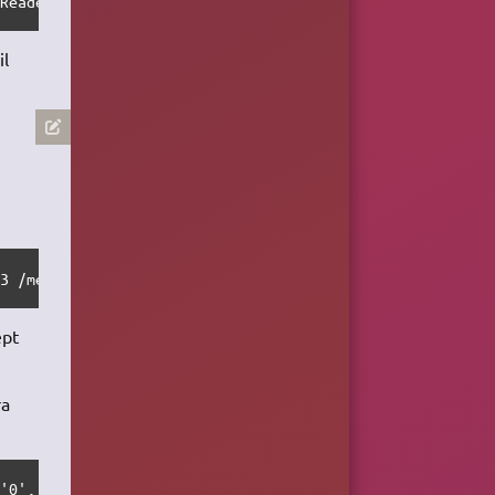
eReader/.kobo/KoboReader.sqlite
il
e3 /media/KOBOeReader/.kobo/KoboReader.sqlite
ept
ra
 '0', '0', '0', '0');" | sqlite3 /media/TON_USER/KOBOeRe