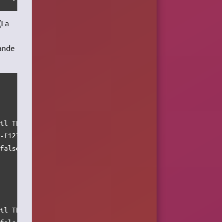
(La
mande
il TEXT,___DeviceID TEXT,FacebookAuthToken TEXT,HasMadeP
-f123456789ab','demobundle06_13@kobo.com','demobundle06_
false','false',NULL,NULL,NULL,NULL);

il TEXT,___DeviceID TEXT,FacebookAuthToken TEXT,HasMadeP