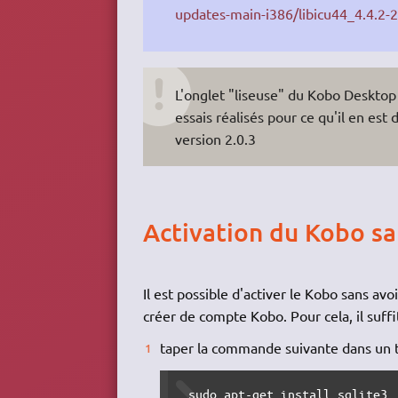
updates-main-i386/libicu44_4.4.2
L'onglet "liseuse" du Kobo Desktop 
essais réalisés pour ce qu'il en e
version 2.0.3
Activation du Kobo sa
Il est possible d'activer le Kobo sans a
créer de compte Kobo. Pour cela, il suffit
taper la commande suivante dans un 
 sudo apt-get install sqlite3 