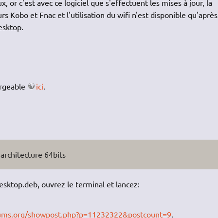
, or c'est avec ce logiciel que s'effectuent les mises à jour, la
rs Kobo et Fnac et l'utilisation du wifi n'est disponible qu'après
esktop.
argeable
ici
.
architecture 64bits
sktop.deb, ouvrez le terminal et lancez:
rums.org/showpost.php?p=11232322&postcount=9
.