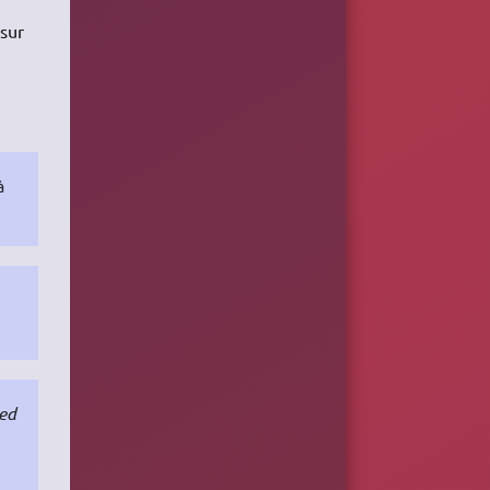
 sur
à
red