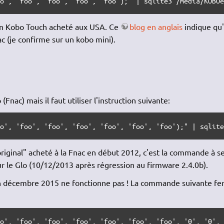
oo', 'foo', 'foo', 'foo', 'foo');" | sqlite3 /media/KOBO
 un Kobo Touch acheté aux USA. Ce
blog en anglais
indique qu'
 (je confirme sur un kobo mini).
nac) mais il faut utiliser l'instruction suivante:
oo', 'foo', 'foo', 'foo', 'foo', 'foo', 'foo');" | sqlit
iginal" acheté à la Fnac en début 2012, c'est la commande à s
 le Glo (10/12/2013 après régression au firmware 2.4.0b).
n décembre 2015 ne fonctionne pas ! La commande suivante fe
oo', 'foo', 'foo', 'foo', 'foo', 'foo', 'foo', '0', '0',