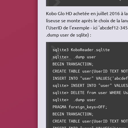
Kobo Glo HD achetée en juillet 2016 à l
liseuse se monte après le choix de la lan
l'UserID de l'exemple - ici 'abcdef12-3
.dump user de sqlite) :
sqlite3 KoboReader.sqlite

sqlite>  .dump user

BEGIN TRANSACTION;

CREATE TABLE user(UserID TEXT NOT
INSERT INTO "user" VALUES('abcdef
sqlite> INSERT INTO "user" VALUES
sqlite> DELETE from user WHERE Us
sqlite>  .dump user

PRAGMA foreign_keys=OFF;

BEGIN TRANSACTION;

CREATE TABLE user(UserID TEXT NOT