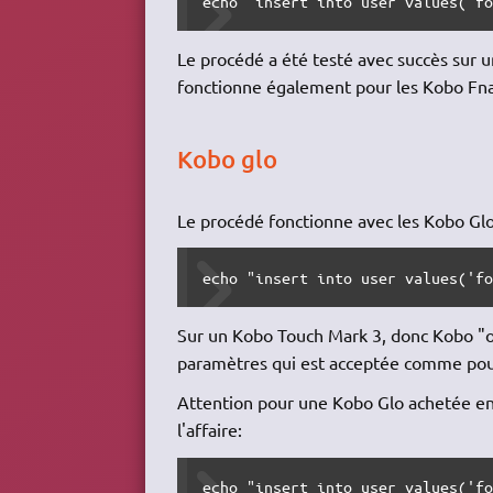
echo "insert into user values('f
Le procédé a été testé avec succès sur
fonctionne également pour les Kobo Fnac
Kobo glo
Le procédé fonctionne avec les Kobo Glo (F
echo "insert into user values('f
Sur un Kobo Touch Mark 3, donc Kobo "or
paramètres qui est acceptée comme pour
Attention pour une Kobo Glo achetée e
l'affaire:
echo "insert into user values('f