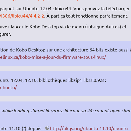
e paquet sur Ubuntu 12.04 : libicu44. Vous pouvez la télécharger
i386/libicu44/4.4.2-2
. À part ça tout fonctionne parfaitement.
pouvez lancer le Kobo Desktop via le menu (rubrique Autres) et
gurer.
ation de Kobo Desktop sur une architecture 64 bits existe aussi 
elinux.ca/kobo-mise-a-jour-du-firmware-sous-linux/
u 12.04, 12.10, bibliothèques libzip1 libssl0.9.8 :
/ubuntu/
while loading shared libraries: libicuuc.so.44: cannot open sha
untu 11.10 (?) depuis :
http://pkgs.org/ubuntu-11.10/ubuntu-