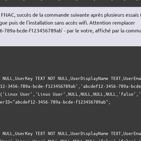
a FNAC, succès de la commande suivante après plusieurs essais 
gue puis de l'installation sans accès wifi. Attention remplacer
456-789a-bcde-f123456789ab' - par le votre, affiché par la com
 NULL,UserKey TEXT NOT NULL,UserDisplayName TEXT,UserEma
12-3456-789a-bcde-f123456789ab','abcdef12-3456-789a-bcde
('Linux User','Linux User',NULL,NULL,NULL,NULL,'false','
erID="abcdef12-3456-789a-bcde-f123456789ab";

 NULL,UserKey TEXT NOT NULL,UserDisplayName TEXT,UserEma