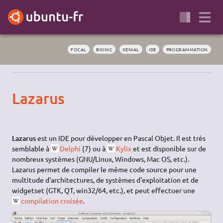
FOCAL
BIONIC
XENIAL
IDE
PROGRAMMATION
Lazarus
Lazarus
est un
IDE
pour développer en Pascal Objet. Il est très
semblable à
Delphi
(7) ou à
Kylix
et est disponible sur de
nombreux systèmes (
GNU
/Linux, Windows, Mac
OS
, etc.).
Lazarus permet de compiler le même code source pour une
multitude d'architectures, de systèmes d'exploitation et de
widgetset (GTK, QT, win32/64, etc.), et peut effectuer une
compilation croisée
.