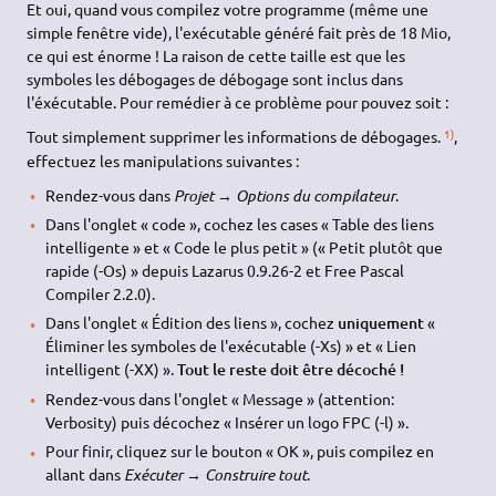
Et oui, quand vous compilez votre programme (même une
simple fenêtre vide), l'exécutable généré fait près de 18 Mio,
ce qui est énorme ! La raison de cette taille est que les
symboles les débogages de débogage sont inclus dans
l'éxécutable. Pour remédier à ce problème pour pouvez soit :
1)
Tout simplement supprimer les informations de débogages.
,
effectuez les manipulations suivantes :
Rendez-vous dans
Projet → Options du compilateur
.
Dans l'onglet « code », cochez les cases « Table des liens
intelligente » et « Code le plus petit » (« Petit plutôt que
rapide (-Os) » depuis Lazarus 0.9.26-2 et Free Pascal
Compiler 2.2.0).
Dans l'onglet « Édition des liens », cochez
uniquement
«
Éliminer les symboles de l'exécutable (-Xs) » et « Lien
intelligent (-XX) ».
Tout le reste doit être décoché !
Rendez-vous dans l'onglet « Message » (attention:
Verbosity) puis décochez « Insérer un logo FPC (-l) ».
Pour finir, cliquez sur le bouton « OK », puis compilez en
allant dans
Exécuter → Construire tout
.