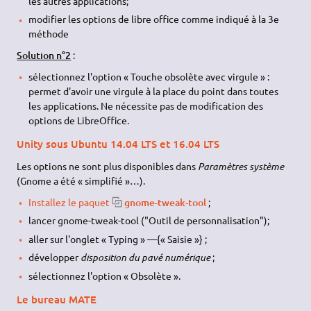
les autres applications;
modifier les options de libre office comme indiqué à la 3e
méthode
Solution n°2
:
sélectionnez l'option « Touche obsolète avec virgule » :
permet d'avoir une virgule à la place du point dans toutes
les applications. Ne nécessite pas de modification des
options de LibreOffice.
Unity sous Ubuntu 14.04 LTS et 16.04 LTS
Les options ne sont plus disponibles dans
Paramètres système
(Gnome a été « simplifié »…).
Installez le paquet
gnome-tweak-tool
;
lancer gnome-tweak-tool ("Outil de personnalisation");
aller sur l'onglet « Typing » —{« Saisie »} ;
développer
disposition du pavé numérique
;
sélectionnez l'option « Obsolète ».
Le bureau MATE