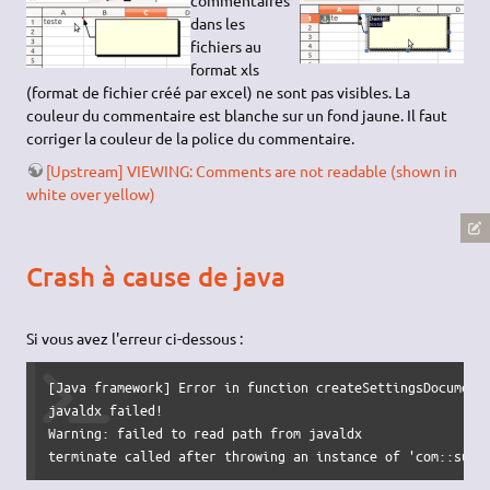
dans les
fichiers au
format xls
(format de fichier créé par excel) ne sont pas visibles. La
couleur du commentaire est blanche sur un fond jaune. Il faut
corriger la couleur de la police du commentaire.
[Upstream] VIEWING: Comments are not readable (shown in
white over yellow)
Crash à cause de java
Si vous avez l'erreur ci-dessous :
[Java framework] Error in function createSettingsDocument 
javaldx failed! 

Warning: failed to read path from javaldx

terminate called after throwing an instance of 'com::sun: