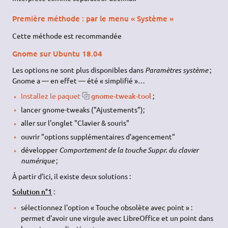
Première méthode : par le menu « Système »
Cette méthode est recommandée
Gnome sur Ubuntu 18.04
Les options ne sont plus disponibles dans
Paramètres système
;
Gnome a — en effet — été « simplifié »…
Installez le paquet
gnome-tweak-tool
;
lancer gnome-tweaks ("Ajustements");
aller sur l'onglet "Clavier & souris"
ouvrir "options supplémentaires d'agencement"
développer
Comportement de la touche Suppr. du clavier
numérique
;
À partir d'ici, il existe deux solutions :
Solution n°1
:
sélectionnez l'option « Touche obsolète avec point » :
permet d'avoir une virgule avec LibreOffice et un point dans