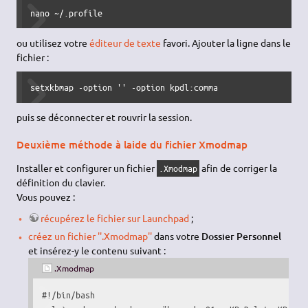
nano
 ~
/
.profile
ou utilisez votre
éditeur de texte
favori. Ajouter la ligne dans le
fichier :
setxkbmap 
-option
''
-option
 kpdl:comma
puis se déconnecter et rouvrir la session.
Deuxième méthode à laide du fichier Xmodmap
Installer et configurer un fichier
afin de corriger la
.Xmodmap
définition du clavier.
Vous pouvez :
récupérez le fichier sur Launchpad
;
créez un fichier ''.Xmodmap''
dans votre
Dossier Personnel
et insérez-y le contenu suivant :
.Xmodmap
#!/bin/bash