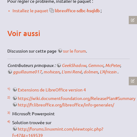
Pour régler ce problème, installer le paquet :
Installez le paquet
libreoffice-sdbc-hsqldb
;
Voir aussi
Discussion sur cette page
sur le forum
.
Contributeurs principaux :
GeekShadow
,
Gemnoc
,
McPeter
,
gguillaume017
,
mohican
,
L'ami René
,
dolmen
,
L'Africain
.
1)
Extensions de LibreOffice version 4
2)
https://wiki.documentfoundation.org/ReleasePlan#Summary
http://fr.libreoffice.org/libreoffice/info-generales/
3)
Microsoft Powerpoint
4)
Solution trouvée sur
http://forums.linuxmint.com/viewtopic.php?
f=47&t=169539