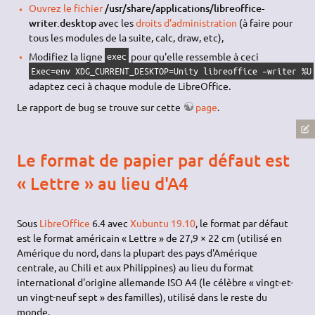
Ouvrez le fichier
/usr/share/applications/libreoffice-
writer.desktop
avec les
droits d'administration
(à faire pour
tous les modules de la suite, calc, draw, etc),
Modifiez la ligne
pour qu'elle ressemble à ceci
exec
Exec=env XDG_CURRENT_DESKTOP=Unity libreoffice –writer %U
adaptez ceci à chaque module de LibreOffice.
Le rapport de bug se trouve sur cette
page
.
Le format de papier par défaut est
« Lettre » au lieu d'A4
Sous
LibreOffice
6.4 avec
Xubuntu
19.10
, le format par défaut
est le format américain « Lettre » de 27,9 × 22 cm (utilisé en
Amérique du nord, dans la plupart des pays d'Amérique
centrale, au Chili et aux Philippines) au lieu du format
international d'origine allemande ISO A4 (le célèbre « vingt-et-
un vingt-neuf sept » des familles), utilisé dans le reste du
monde.