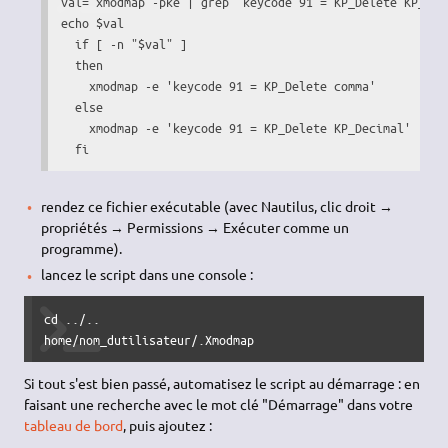
val
=
`
xmodmap
-pke
|
grep
"keycode 91 = KP_Delete KP_Dec
echo
$val
if
[
-n
"
$val
"
]
then
xmodmap
-e
'keycode 91 = KP_Delete comma'
else
xmodmap
-e
'keycode 91 = KP_Delete KP_Decimal'
fi
rendez ce fichier exécutable (avec Nautilus, clic droit →
propriétés → Permissions → Exécuter comme un
programme).
lancez le script dans une console :
cd
 ..
/
..

home
/
nom_dutilisateur
/
.Xmodmap
Si tout s'est bien passé, automatisez le script au démarrage : en
faisant une recherche avec le mot clé "Démarrage" dans votre
tableau de bord
, puis ajoutez :