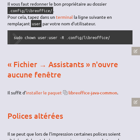
Il vous faut redonner le bon propriétaire au dossier
.
.config/libreoffice/
Pour cela, tapez dans un
terminal
la ligne suivante en
remplaçant
par votre nom d'utilisateur.
user
sudo
chown
 user:user 
-R
 .config
/
libreoffice
/
« Fichier → Assistants » n'ouvre
aucune fenêtre
Il suffit d'
installer le paquet
libreoffice-java-common
.
Polices altérées
Il se peut que lors de l'impression certaines polices soient