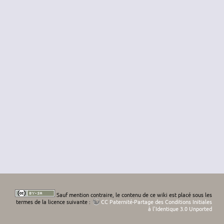
Sauf mention contraire, le contenu de ce wiki est placé sous les
termes de la licence suivante :
CC Paternité-Partage des Conditions Initiales
à l'Identique 3.0 Unported