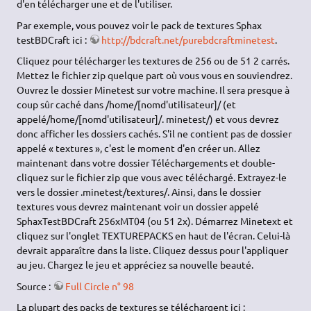
d'en télécharger une et de l'utiliser.
Par exemple, vous pouvez voir le pack de textures Sphax
testBDCraft ici :
http://bdcraft.net/purebdcraftminetest
.
Cliquez pour télécharger les textures de 256 ou de 51 2 carrés.
Mettez le fichier zip quelque part où vous vous en souviendrez.
Ouvrez le dossier Minetest sur votre machine. Il sera presque à
coup sûr caché dans /home/[nomd'utilisateur]/ (et
appelé/home/[nomd'utilisateur]/. minetest/) et vous devrez
donc afficher les dossiers cachés. S'il ne contient pas de dossier
appelé « textures », c'est le moment d'en créer un. Allez
maintenant dans votre dossier Téléchargements et double-
cliquez sur le fichier zip que vous avec téléchargé. Extrayez-le
vers le dossier .minetest/textures/. Ainsi, dans le dossier
textures vous devrez maintenant voir un dossier appelé
SphaxTestBDCraft 256xMT04 (ou 51 2x). Démarrez Minetext et
cliquez sur l'onglet TEXTUREPACKS en haut de l'écran. Celui-là
devrait apparaître dans la liste. Cliquez dessus pour l'appliquer
au jeu. Chargez le jeu et appréciez sa nouvelle beauté.
Source :
Full Circle n° 98
La plupart des packs de textures se téléchargent ici :