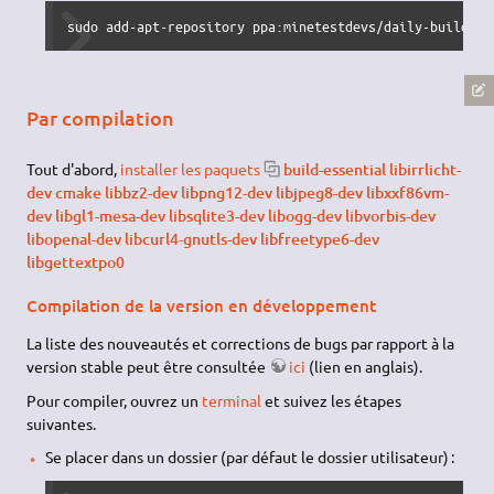
sudo add-apt-repository ppa:minetestdevs/daily-builds &
Par compilation
Tout d'abord,
installer les paquets
build-essential libirrlicht-
dev cmake libbz2-dev libpng12-dev libjpeg8-dev libxxf86vm-
dev libgl1-mesa-dev libsqlite3-dev libogg-dev libvorbis-dev
libopenal-dev libcurl4-gnutls-dev libfreetype6-dev
libgettextpo0
Compilation de la version en développement
La liste des nouveautés et corrections de bugs par rapport à la
version stable peut être consultée
ici
(lien en anglais).
Pour compiler, ouvrez un
terminal
et suivez les étapes
suivantes.
Se placer dans un dossier (par défaut le dossier utilisateur) :