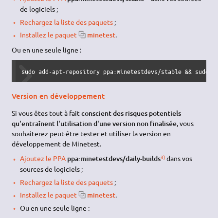
de logiciels ;
Rechargez la liste des paquets
;
Installez le paquet
minetest
.
Ou en une seule ligne :
sudo add-apt-repository ppa:minetestdevs/stable && sudo a
Version en développement
Si vous êtes tout à fait
conscient des risques potentiels
qu'entraînent l'utilisation d'une version non finalisée
, vous
souhaiterez peut-être tester et utiliser la version en
développement de Minetest.
3)
Ajoutez le PPA
ppa:minetestdevs/daily-builds
dans vos
sources de logiciels ;
Rechargez la liste des paquets
;
Installez le paquet
minetest
.
Ou en une seule ligne :