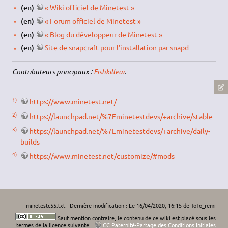
(en)
« Wiki officiel de Minetest »
(en)
« Forum officiel de Minetest »
(en)
« Blog du développeur de Minetest »
(en)
Site de snapcraft pour l'installation par snapd
Contributeurs principaux :
Fishkilleur
.
1)
https://www.minetest.net/
2)
https://launchpad.net/%7Eminetestdevs/+archive/stable
3)
https://launchpad.net/%7Eminetestdevs/+archive/daily-
builds
4)
https://www.minetest.net/customize/#mods
minetestc55.txt
· Dernière modification : Le 16/04/2020, 16:15 de
ToTo_remi
Sauf mention contraire, le contenu de ce wiki est placé sous les
termes de la licence suivante :
CC Paternité-Partage des Conditions Initiales