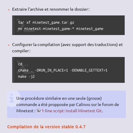
Extraire l'archive et renommer le dossier :
tar xf minetest_game.tar.gz

mv minetest-minetest_game-* minetest_game
Configurer la compilation (avec support des traductions) et
compiler :
cd ..

cmake . -DRUN_IN_PLACE=1 -DENABLE_GETTEXT=1

make -j2
Une procédure similaire en une seule (grosse)
commande a été propposée par Calinou sur le forum de
Minetest :
1-line script: install Minetest Git
.
Compilation de la version stable 0.4.7