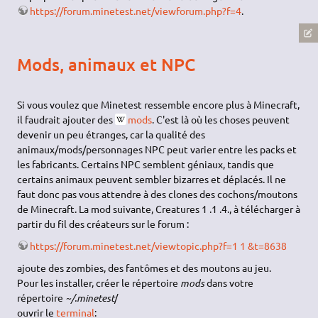
https://forum.minetest.net/viewforum.php?f=4
.
Mods, animaux et NPC
Si vous voulez que Minetest ressemble encore plus à Minecraft,
il faudrait ajouter des
mods
. C'est là où les choses peuvent
devenir un peu étranges, car la qualité des
animaux/mods/personnages NPC peut varier entre les packs et
les fabricants. Certains NPC semblent géniaux, tandis que
certains animaux peuvent sembler bizarres et déplacés. Il ne
faut donc pas vous attendre à des clones des cochons/moutons
de Minecraft. La mod suivante, Creatures 1 .1 .4., à télécharger à
partir du fil des créateurs sur le forum :
https://forum.minetest.net/viewtopic.php?f=1 1 &t=8638
ajoute des zombies, des fantômes et des moutons au jeu.
Pour les installer, créer le répertoire
mods
dans votre
répertoire
~/.minetest
/
ouvrir le
terminal
: