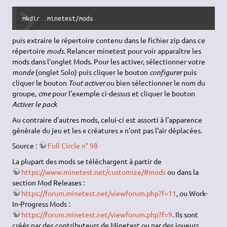
mkdir .minetest/mods
puis extraire le répertoire contenu dans le fichier zip dans ce
répertoire
mods
. Relancer minetest pour voir apparaître les
mods dans l'onglet Mods. Pour les activer, sélectionner votre
monde
(onglet Solo) puis cliquer le bouton
configurer
puis
cliquer le bouton
Tout activer
ou bien sélectionner le nom du
groupe,
cme
pour l'exemple ci-dessus et cliquer le bouton
Activer le pack
Au contraire d'autres mods, celui-ci est assorti à l'apparence
générale du jeu et les « créatures » n'ont pas l'air déplacées.
Source :
Full Circle n° 98
La plupart des mods se téléchargent à partir de
https://www.minetest.net/customize/#mods
ou dans la
section Mod Releases :
https://forum.minetest.net/viewforum.php?f=11
, ou Work-
In-Progress Mods :
https://forum.minetest.net/viewforum.php?f=9
. Ils sont
créés par des contributeurs de Minetest ou par des joueurs.