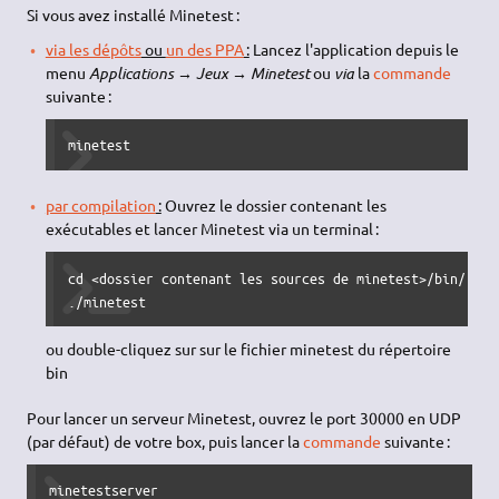
Si vous avez installé Minetest :
via les dépôts
ou
un des PPA
:
Lancez l'application depuis le
menu
Applications → Jeux → Minetest
ou
via
la
commande
suivante :
minetest
par compilation
:
Ouvrez le dossier contenant les
exécutables et lancer Minetest via un terminal :
cd <dossier contenant les sources de minetest>/bin/

./minetest
ou double-cliquez sur sur le fichier minetest du répertoire
bin
Pour lancer un serveur Minetest, ouvrez le port 30000 en UDP
(par défaut) de votre box, puis lancer la
commande
suivante :
minetestserver