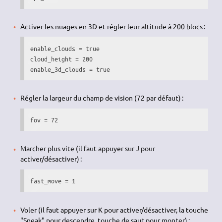
Activer les nuages en 3D et régler leur altitude à 200 blocs :
enable_clouds = true

cloud_height = 200

enable_3d_clouds = true
Régler la largeur du champ de vision (72 par défaut) :
fov = 72
Marcher plus vite (il faut appuyer sur J pour
activer/désactiver) :
fast_move = 1
Voler (il faut appuyer sur K pour activer/désactiver, la touche
"Sneak" pour descendre, touche de saut pour monter) :