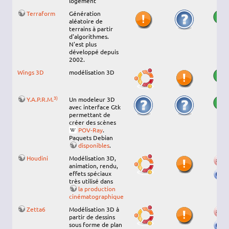
logement
Terraform
Génération
aléatoire de
terrains à partir
d'algorithmes.
N'est plus
développé depuis
2002.
Wings 3D
modélisation 3D
3)
Y.A.P.R.M.
Un modeleur 3D
avec interface Gtk
permettant de
créer des scènes
POV-Ray
.
Paquets Debian
disponibles
.
Houdini
Modélisation 3D,
animation, rendu,
effets spéciaux
très utilisé dans
la production
cinématographique
Zetta6
Modélisation 3D à
partir de dessins
sous forme de plan