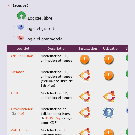
:
Licence
Logiciel libre
Logiciel gratuit
Logiciel commercial
Logiciel
Description
Installation
Utilisation
Licen
Art Of Illusion
Modélisation 3D,
animation et rendu
Blender
Modélisation 3D,
animation et rendu
(équivalent libre de
3ds Max)
K-3D
Modélisation 3D,
animation et rendu
KPovModeler
Modélisation et
(
site)
édition de scènes
POV-Ray
, conçu
pour KDE
MakeHuman
Modélisation de
personnages