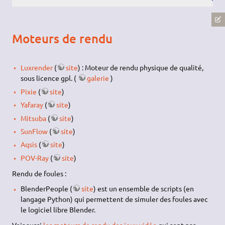
Moteurs de rendu
Luxrender
(
site
) : Moteur de rendu physique de qualité,
sous licence gpl. (
galerie
)
Pixie
(
site
)
Yafaray
(
site
)
Mitsuba
(
site
)
SunFlow
(
site
)
Aqsis
(
site
)
POV-Ray
(
site
)
Rendu de foules :
BlenderPeople (
site
) est un ensemble de scripts (en
langage Python) qui permettent de simuler des foules avec
le logiciel libre Blender.
Voir aussi
les moteurs de rendu des jeux vidéo
qui sont par