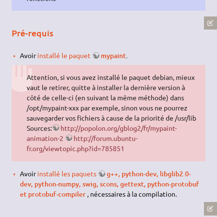
Pré-requis
Avoir
installé le paquet
mypaint
.
Attention, si vous avez installé le paquet debian, mieux
vaut le retirer, quitte à installer la dernière version à
côté de celle-ci (en suivant la même méthode) dans
/opt/mypaint-xxx par exemple, sinon vous ne pourrez
sauvegarder vos fichiers à cause de la priorité de /usr/lib
Sources:
http://popolon.org/gblog2/fr/mypaint-
animation-2
http://forum.ubuntu-
fr.org/viewtopic.php?id=785851
Avoir
installé les paquets
g++, python-dev, libglib2.0-
dev, python-numpy, swig, scons, gettext, python-protobuf
et protobuf-compiler
, nécessaires à la compilation.