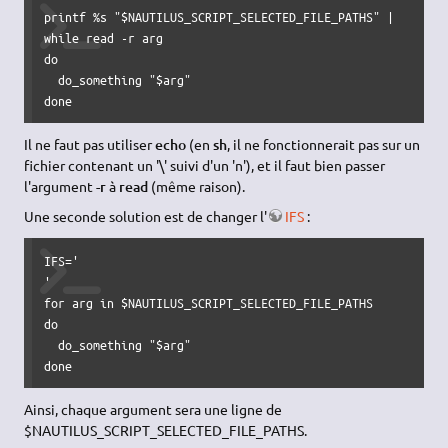
printf
%
s 
"
$NAUTILUS_SCRIPT_SELECTED_FILE_PATHS
"
|
while
read
-r
do
  do_something 
"
$arg
"
done
Il ne faut pas utiliser
echo
(en
sh
, il ne fonctionnerait pas sur un
fichier contenant un '\' suivi d'un 'n'), et il faut bien passer
l'argument
-r
à
read
(même raison).
Une seconde solution est de changer l'
IFS
:
IFS
=
'

'
for
 arg 
in
$NAUTILUS_SCRIPT_SELECTED_FILE_PATHS
do
  do_something 
"
$arg
"
done
Ainsi, chaque argument sera une ligne de
$NAUTILUS_SCRIPT_SELECTED_FILE_PATHS.