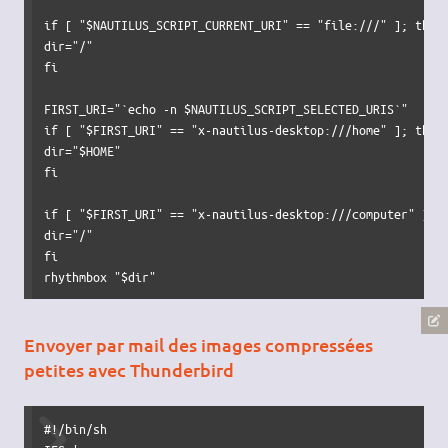
if
[
"
$NAUTILUS_SCRIPT_CURRENT_URI
"
 == 
"file:///"
]
; 
then
dir
=
"/"
fi
FIRST_URI
=
"
`echo -n $NAUTILUS_SCRIPT_SELECTED_URIS`
"
if
[
"
$FIRST_URI
"
 == 
"x-nautilus-desktop:///home"
]
; 
then
dir
=
"
$HOME
"
fi
if
[
"
$FIRST_URI
"
 == 
"x-nautilus-desktop:///computer"
]
; 
dir
=
"/"
fi
rhythmbox 
"
$dir
"
Envoyer par mail des images compressées
petites avec Thunderbird
#!/bin/sh