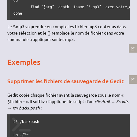
do
find
"
$arg
"
-depth
-iname
"*.mp3"
-exec
 votre_com
done
Le *.mp3 va prendre en compte les fichier mp3 contenus dans
votre sélection et le {} remplace le nom de fichier dans votre
commande à appliquer sur les mp3.
Exemples
Supprimer les fichiers de sauvegarde de Gedit
Gedit copie chaque fichier avant la sauvegarde sous le nom «
$fichier~ ». Il suffira d'appliquer le script d'un
clic droit → Scripts
→ rm-backups.sh
:
#! /bin/bash
rm
 .
/*
~
