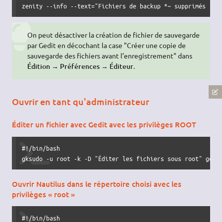
zenity 
--info
--text
=
"Fichiers de backup *~ supprimés :)"
On peut désactiver la création de fichier de sauvegarde
par Gedit en décochant la case "Créer une copie de
sauvegarde des fichiers avant l’enregistrement" dans
Édition → Préférences → Éditeur
.
Ouvrir en tant qu'administrateur
Éditer un fichier avec Gedit avec les privilèges ROOT
#!/bin/bash
gksudo 
-u
 root 
-k
-D
"Éditer les fichiers sous root"
 gedi
Ouvrir Nautilus dans le répertoire choisi avec les
privilèges « root »
#!/bin/bash