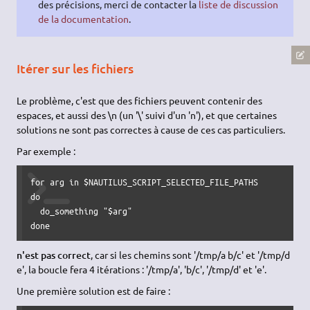
des précisions, merci de contacter la
liste de discussion
de la documentation
.
Itérer sur les fichiers
Le problème, c'est que des fichiers peuvent contenir des
espaces, et aussi des \n (un '\' suivi d'un 'n'), et que certaines
solutions ne sont pas correctes à cause de ces cas particuliers.
Par exemple :
for
 arg 
in
$NAUTILUS_SCRIPT_SELECTED_FILE_PATHS
do
  do_something 
"
$arg
"
done
n'est pas correct
, car si les chemins sont '/tmp/a b/c' et '/tmp/d
e', la boucle fera 4 itérations : '/tmp/a', 'b/c', '/tmp/d' et 'e'.
Une première solution est de faire :