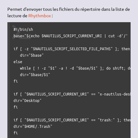
Permet d'envoyer tous les fichiers du répertoire dans la liste de
lecture de
Rhythmbox
:
#!/bin/sh
base
=
"
$(echo $NAUTILUS_SCRIPT_CURRENT_URI | cut -d'/' -f3
if
[
-z
"
$NAUTILUS_SCRIPT_SELECTED_FILE_PATHS
"
]
; 
then
dir
=
"
$base
"
else
while
[
!
-z
"$1"
-a
!
-d
"
$base
/$1"
]
; 
do
shift
; 
done
dir
=
"
$base
/$1"
fi
if
[
"
$NAUTILUS_SCRIPT_CURRENT_URI
"
 == 
"x-nautilus-deskto
dir
=
"Desktop"
fi
if
[
"
$NAUTILUS_SCRIPT_CURRENT_URI
"
 == 
"trash:"
]
; 
then
dir
=
"
$HOME
/.Trash"
fi