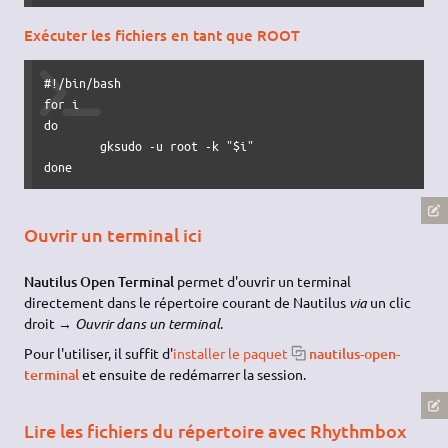
Exécuter les fichiers en tant que ROOT
#!/bin/bash
for
do
	gksudo 
-u
 root 
-k
"
$i
"
done
Ouvrir un terminal ici
Nautilus Open Terminal
permet d'ouvrir un terminal
directement dans le répertoire courant de Nautilus
via
un clic
droit →
Ouvrir dans un terminal
.
Pour l'utiliser, il suffit d'
installer le paquet
nautilus-open-
terminal
et ensuite de redémarrer la session.
Lire les fichiers du répertoire avec Rhythmbox