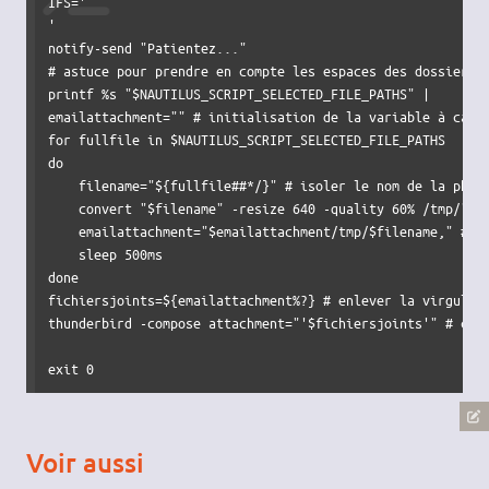
IFS
=
'

'
notify-send 
"Patientez..."
# astuce pour prendre en compte les espaces des dossiers 
printf
%
s 
"
$NAUTILUS_SCRIPT_SELECTED_FILE_PATHS
"
|
emailattachment
=
""
# initialisation de la variable à caus
for
 fullfile 
in
$NAUTILUS_SCRIPT_SELECTED_FILE_PATHS
do
filename
=
"
${fullfile##*/}
"
# isoler le nom de la phot
    convert 
"
$filename
"
-resize
640
-quality
60
%
/
tmp
/
"
$f
emailattachment
=
"
$emailattachment
/tmp/
$filename
,"
# c
sleep
done
fichiersjoints
=
${emailattachment%?}
# enlever la virgule 
thunderbird 
-compose
attachment
=
"'
$fichiersjoints
'"
# cré
exit
0
Voir aussi