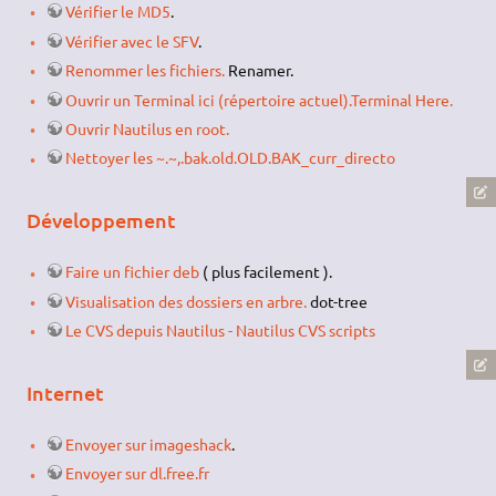
Vérifier le MD5
.
Vérifier avec le SFV
.
Renommer les fichiers.
Renamer.
Ouvrir un Terminal ici (répertoire actuel).Terminal Here.
Ouvrir Nautilus en root.
Nettoyer les ~.~,.bak.old.OLD.BAK_curr_directo
Développement
Faire un fichier deb
( plus facilement ).
Visualisation des dossiers en arbre.
dot-tree
Le CVS depuis Nautilus - Nautilus CVS scripts
Internet
Envoyer sur imageshack
.
Envoyer sur dl.free.fr