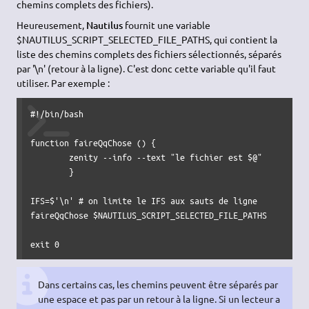
chemins complets des fichiers).
Heureusement,
Nautilus
fournit une variable
$NAUTILUS_SCRIPT_SELECTED_FILE_PATHS, qui contient la
liste des chemins complets des fichiers sélectionnés, séparés
par '\n' (retour à la ligne). C'est donc cette variable qu'il faut
utiliser. Par exemple :
#!/bin/bash
function
 faireQqChose 
(
)
{
	zenity 
--info
--text
"le fichier est $@"
}
IFS
=$
'\n'
# on limite le IFS aux sauts de ligne
faireQqChose 
$NAUTILUS_SCRIPT_SELECTED_FILE_PATHS
exit
0
Dans certains cas, les chemins peuvent être séparés par
une espace et pas par un retour à la ligne. Si un lecteur a