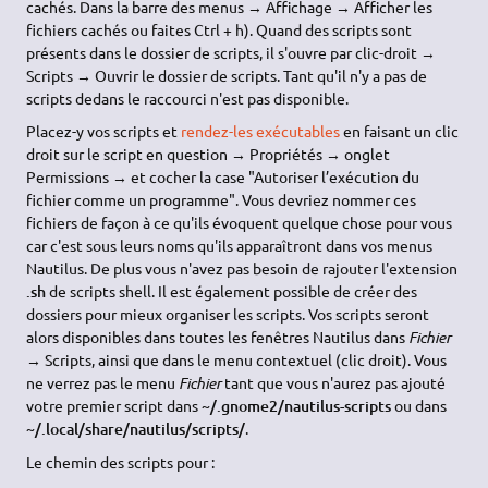
cachés. Dans la barre des menus → Affichage → Afficher les
fichiers cachés ou faites Ctrl + h). Quand des scripts sont
présents dans le dossier de scripts, il s'ouvre par clic-droit →
Scripts → Ouvrir le dossier de scripts. Tant qu'il n'y a pas de
scripts dedans le raccourci n'est pas disponible.
Placez-y vos scripts et
rendez-les exécutables
en faisant un clic
droit sur le script en question → Propriétés → onglet
Permissions → et cocher la case "Autoriser l’exécution du
fichier comme un programme". Vous devriez nommer ces
fichiers de façon à ce qu'ils évoquent quelque chose pour vous
car c'est sous leurs noms qu'ils apparaîtront dans vos menus
Nautilus. De plus vous n'avez pas besoin de rajouter l'extension
.sh
de scripts shell. Il est également possible de créer des
dossiers pour mieux organiser les scripts. Vos scripts seront
alors disponibles dans toutes les fenêtres Nautilus dans
Fichier
→ Scripts, ainsi que dans le menu contextuel (clic droit). Vous
ne verrez pas le menu
Fichier
tant que vous n'aurez pas ajouté
votre premier script dans
~/.gnome2/nautilus-scripts
ou dans
~/.local/share/nautilus/scripts/
.
Le chemin des scripts pour :