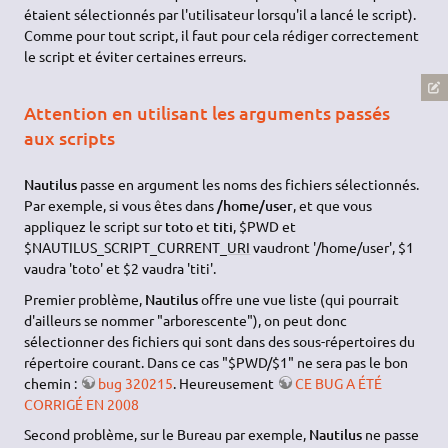
étaient sélectionnés par l'utilisateur lorsqu'il a lancé le script).
Comme pour tout script, il faut pour cela rédiger correctement
le script et éviter certaines erreurs.
Attention en utilisant les arguments passés
aux scripts
Nautilus
passe en argument les noms des fichiers sélectionnés.
Par exemple, si vous êtes dans
/home/user
, et que vous
appliquez le script sur
toto
et
titi
, $PWD et
$NAUTILUS_SCRIPT_CURRENT_
URI
vaudront '/home/user', $1
vaudra 'toto' et $2 vaudra 'titi'.
Premier problème,
Nautilus
offre une vue liste (qui pourrait
d'ailleurs se nommer "arborescente"), on peut donc
sélectionner des fichiers qui sont dans des sous-répertoires du
répertoire courant. Dans ce cas "$PWD/$1" ne sera pas le bon
chemin :
bug 320215
. Heureusement
CE BUG A ÉTÉ
CORRIGÉ EN 2008
Second problème, sur le Bureau par exemple,
Nautilus
ne passe