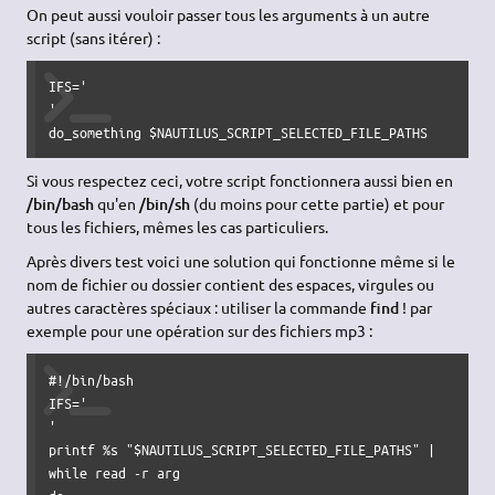
On peut aussi vouloir passer tous les arguments à un autre
script (sans itérer) :
IFS
=
'

'
do_something 
$NAUTILUS_SCRIPT_SELECTED_FILE_PATHS
Si vous respectez ceci, votre script fonctionnera aussi bien en
/bin/bash
qu'en
/bin/sh
(du moins pour cette partie) et pour
tous les fichiers, mêmes les cas particuliers.
Après divers test voici une solution qui fonctionne même si le
nom de fichier ou dossier contient des espaces, virgules ou
autres caractères spéciaux : utiliser la commande
find
! par
exemple pour une opération sur des fichiers mp3 :
#!/bin/bash
IFS
=
'

'
printf
%
s 
"
$NAUTILUS_SCRIPT_SELECTED_FILE_PATHS
"
|
while
read
-r