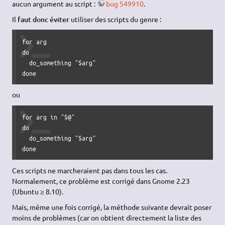
aucun argument au script :
bug 549910
.
Il
faut donc éviter
utiliser des scripts du genre :
for
do
  do_something 
"
$arg
"
done
ou
for
 arg 
in
"$@"
do
  do_something 
"
$arg
"
done
Ces scripts ne marcheraient pas dans tous les cas.
Normalement, ce problème est corrigé dans Gnome 2.23
(Ubuntu ≥ 8.10).
Mais, même une fois corrigé, la méthode suivante devrait poser
moins de problèmes (car on obtient directement la liste des