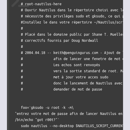
# root-nautilus-here
# Ouvrir Nautilus dans le répertoire choisi avec les 
# nécessite des privilèges sudo et gksudo, ce qui peu
#Installez le dans votre répertoire ~/Nautilus/script
#
# Placé dans le domaine public par Shane T. Mueller 2
# correctifs fournis par Doug Nordwall
#
# 2004.04.18 -- keith@penguingurus.com - Ajout de l'u
#               afin de lancer une fenetre de mot de 
#               Les echos sont renvoyés
#               vers la sortie standard de root. Mais
#               met à jour votre acces sudo
#               donc le lancement de Nautilus avec su
#               demander de mot de passe        
foo
=
`
gksudo 
-u
 root 
-k
 -m\

"entrez votre mot de passe afin de lancer Nautilus en ta
/
bin
/
echo
"got r00t?"
`
sudo
 nautilus 
--no-desktop
$NAUTILUS_SCRIPT_CURRENT_U