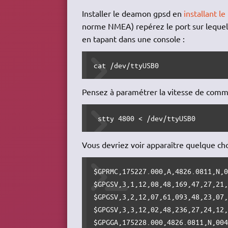
Installer le deamon gpsd en
installant l
norme NMEA) repérez le port sur lequel 
en tapant dans une console :
cat /dev/ttyUSB0
Pensez à paramétrer la vitesse de commu
 stty 4800 < /dev/ttyUSB0
Vous devriez voir apparaître quelque cho
$GPRMC,175227.000,A,4826.0811,N,0
$GPGSV,3,1,12,08,48,169,47,27,21,
$GPGSV,3,2,12,07,61,093,48,23,07,
$GPGSV,3,3,12,02,48,236,27,24,12,
$GPGGA,175228.000,4826.0811,N,00