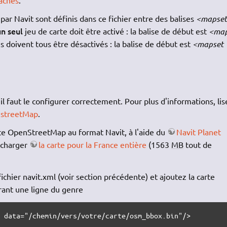
par Navit sont définis dans ce fichier entre des balises
<mapse
un seul
jeu de carte doit être activé : la balise de début est
<map
es doivent tous être désactivés : la balise de début est
<mapset
il faut le configurer correctement. Pour plus d'informations, lis
enstreetMap
.
rte OpenStreetMap au format Navit, à l'aide du
Navit Planet
écharger
la carte pour la France entière
(1563
MB
tout de
fichier navit.xml (voir section précédente) et ajoutez la carte
érant une ligne du genre
" data="/chemin/vers/votre/carte/osm_bbox.bin"/>