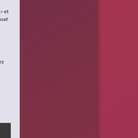
t>
et
set
ez