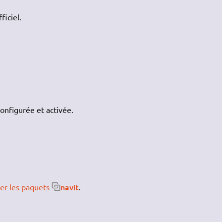
ficiel.
onfigurée et activée.
navit
ler les paquets
.