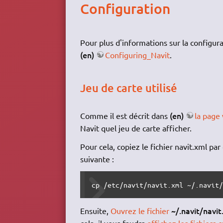
Configuration
Pour plus d'informations sur la configura
(en)
Configuring_Navit
.
Jeu de carte utilisé
(en)
Comme il est décrit dans
la page 
Navit quel jeu de carte afficher.
Pour cela, copiez le fichier navit.xml p
suivante :
cp /etc/navit/navit.xml ~/.navit
~/.navit/navit
Ensuite,
Ouvrez le fichier
cela, il vous faudra
affichez les fichiers 