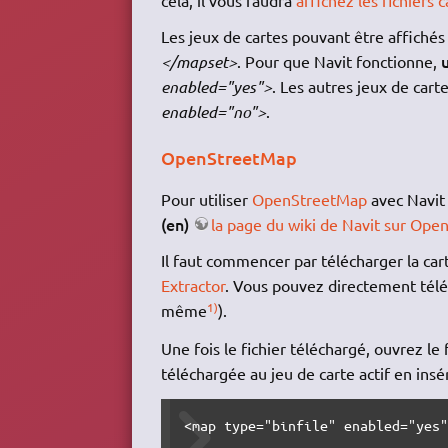
Les jeux de cartes pouvant être affichés 
</mapset>
. Pour que Navit fonctionne,
enabled="yes">
. Les autres jeux de cart
enabled="no">
.
OpenStreetMap
Pour utiliser
OpenStreetMap
avec Navit 
(en)
la page du wiki de Navit sur Op
Il faut commencer par télécharger la ca
Extractor
. Vous pouvez directement tél
1)
même
).
Une fois le fichier téléchargé, ouvrez le 
téléchargée au jeu de carte actif en ins
<map type="binfile" enabled="yes