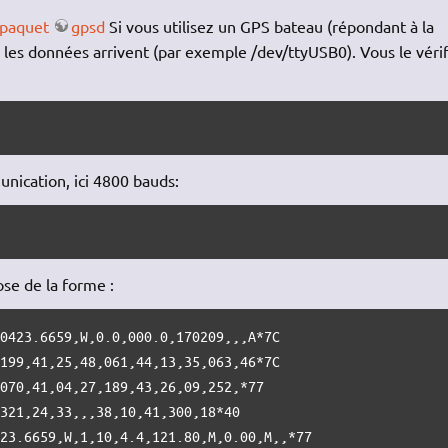
e paquet
gpsd
Si vous utilisez un GPS bateau (répondant à la
les données arrivent (par exemple /dev/ttyUSB0). Vous le vérif
nication, ici 4800 bauds:
se de la forme :
0423.6659,W,0.0,000.0,170209,,,A*7C

199,41,25,48,061,44,13,35,063,46*7C

070,41,04,27,189,43,26,09,252,*77

321,24,33,,,38,10,41,300,18*40

423.6659,W,1,10,4.4,121.80,M,0.00,M,,*77