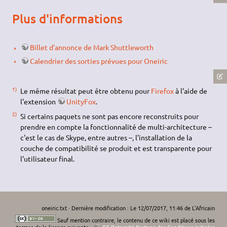
Plus d'informations
Billet d'annonce de Mark Shuttleworth
Calendrier des sorties prévues pour Oneiric
1)
Le même résultat peut être obtenu pour
Firefox
à l'aide de
l'extension
UnityFox
.
2)
Si certains paquets ne sont pas encore reconstruits pour
prendre en compte la fonctionnalité de multi-architecture –
c'est le cas de Skype, entre autres –, l'installation de la
couche de compatibilité se produit et est transparente pour
l'utilisateur final.
oneiric.txt
· Dernière modification : Le 12/07/2017, 11:46 de
L'Africain
Sauf mention contraire, le contenu de ce wiki est placé sous les