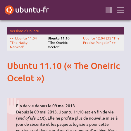
Versions d'Ubuntu
<< Ubuntu 11.04
Ubuntu 11.10
Ubuntu 12.04 LTS "The
"The Natty
"The Oneiric
Precise Pangolin" >>
Narwhal"
Ocelot"
Ubuntu 11.10 (« The Oneiric
Ocelot »)
Fin de vie depuis le 09 mai 2013
Depuis le 09 mai 2013, Ubuntu 11.10 est en fin de vie
(
end of life
,
EOL
). Elle ne profite plus de nouvelle mise à
jour de sécurité et les paquets logiciels pour cette
version sont déplacés dans des serveurs d'archive. Pour