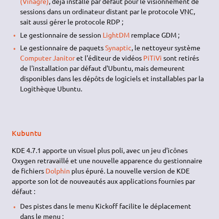
(Vinagre)
, déjà installé par défaut pour le visionnement de
sessions dans un ordinateur distant par le protocole
VNC
,
sait aussi gérer le protocole RDP ;
Le gestionnaire de session
LightDM
remplace GDM ;
Le gestionnaire de paquets
Synaptic
, le nettoyeur système
Computer Janitor
et l'éditeur de vidéos
PiTiVi
sont retirés
de l'installation par défaut d'Ubuntu, mais demeurent
disponibles dans les dépôts de logiciels et installables par la
Logithèque Ubuntu.
Kubuntu
KDE 4.7.1 apporte un visuel plus poli, avec un jeu d'icônes
Oxygen retravaillé et une nouvelle apparence du gestionnaire
de fichiers
Dolphin
plus épuré. La nouvelle version de KDE
apporte son lot de nouveautés aux applications fournies par
défaut :
Des pistes dans le menu Kickoff facilite le déplacement
dans le menu ;