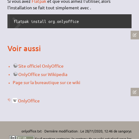
Si vous avez
Flatpak
et que vous aimez l'utiliser, alors
l'installation se fait tout simplement avec .
flatpak install org.onlyoffice
Voir aussi
Site officiel OnlyOffice
OnlyOffice sur Wikipedia
Page sur la bureautique sur ce wiki
1)
OnlyOffice
onlyoffice.txt
· Dernière modification : Le 28/11/2020, 12:46 de
sangorys
Sauf mention contraire, le contenu de ce wiki est placé sous les