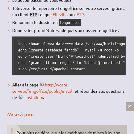
Le décompacter où vous voulez.
Téléverser le répertoire Fengoffice sur votre serveur grâce à
un client
FTP
tel que
Filezilla
ou
gFTP
.
Renommer le dossier en
.
fengoffice
Donnez les propriétaires adéquats au dossier fengoffice :
sudo chown -R www-data:www-data /var/www/html/fengoffice
echo "create database fengdb" | mysql -u root -p

echo "create user ‘btnhd’@’localhost’ identified by ‘P@5
echo "grant all on fengdb.* to ‘btnhd’@’localhost'" | my
sudo /etc/init.d/apache2 restart
Aller à la page
http://votre
serveur/fengoffice/public/install
et répondez aux questions
de
l'installeur
.
Mise à jour
Pour plus de détails sur les méthodes de mises à jour se