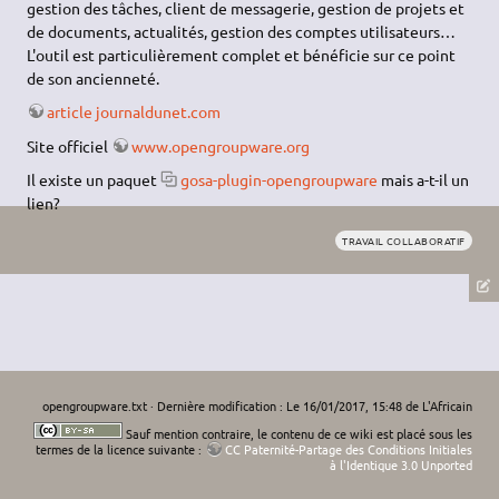
gestion des tâches, client de messagerie, gestion de projets et
de documents, actualités, gestion des comptes utilisateurs…
L'outil est particulièrement complet et bénéficie sur ce point
de son ancienneté.
article journaldunet.com
Site officiel
www.opengroupware.org
Il existe un paquet
gosa-plugin-opengroupware
mais a-t-il un
lien?
TRAVAIL COLLABORATIF
opengroupware.txt
· Dernière modification : Le 16/01/2017, 15:48 de
L'Africain
Sauf mention contraire, le contenu de ce wiki est placé sous les
termes de la licence suivante :
CC Paternité-Partage des Conditions Initiales
à l'Identique 3.0 Unported