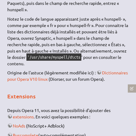
Paquets), puis dans le champ de recherche rapide, entrez «
hunspell ».
Notez le code de langue apparaissant juste après « hunspell- »,
comme par exemple « fr » pour « hunspell-fr ». Pour connaitre la
liste des dictionnaires déjà installés et pouvant être liés à
Opera, ouvrez Synaptic, « hunspell » dans le champ de
recherche rapide, puis en bas à gauche, sélectionnez « États »,
puis en haut à gauche « Installés ». Ou alternativement, ouvrez
le dossier
' pour en consulter le
'/usr/share/myspell/dicts
contenu.
Origine de l'astuce (légèrement modifiée ici) :
Dictionnaires
pour Opera V10 linux
(Diorser, sur un forum Opera).
Extensions
Depuis Opera 11, vous avez la possibilité d'ajouter des
extensions
. En voici quelques exemples :
NoAds
(NoScript+ Adblock)
Buscomplete
(auto-complémentation)