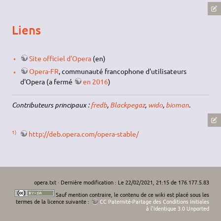
Liens
Site officiel d'Opera
(en)
Opera-FR
, communauté francophone d'utilisateurs
d'Opera (a fermé
en 2016
)
Contributeurs principaux :
fredb
,
Blackpegaz
,
wido
,
bioman
.
1)
http://deb.opera.com/opera-stable/
opera.txt
· Dernière modification : Le 22/02/2021, 21:15 de
176.177.5.83
Sauf mention contraire, le contenu de ce wiki est placé sous les
termes de la licence suivante :
CC Paternité-Partage des Conditions Initiales
à l'Identique 3.0 Unported