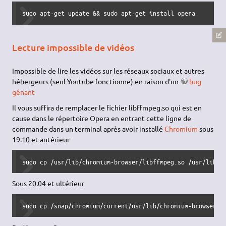
sudo apt-get update && sudo apt-get install opera
Lecture impossible de vidéos
Impossible de lire les vidéos sur les réseaux sociaux et autres
hébergeurs
(seul Youtube fonctionne)
en raison d'un
bug
gênant
Il vous suffira de remplacer le fichier libffmpeg.so qui est en
cause dans le répertoire Opera en entrant cette ligne de
commande dans un terminal après avoir installé
Chromium
sous
19.10 et antérieur
sudo cp /usr/lib/chromium-browser/libffmpeg.so /usr/lib/x
Sous 20.04 et ultérieur
sudo cp /snap/chromium/current/usr/lib/chromium-browser/l