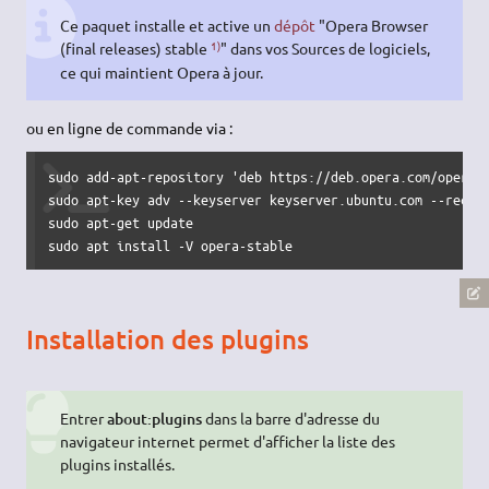
Ce paquet installe et active un
dépôt
"Opera Browser
1)
(final releases) stable
" dans vos Sources de logiciels,
ce qui maintient Opera à jour.
ou en ligne de commande via :
sudo
 add-apt-repository 
'deb https://deb.opera.com/opera-
sudo
apt-key adv
--keyserver
 keyserver.ubuntu.com 
--recv-
sudo
apt-get update
sudo
 apt 
install
-V
 opera-stable
Installation des plugins
Entrer
about:plugins
dans la barre d'adresse du
navigateur internet permet d'afficher la liste des
plugins installés.