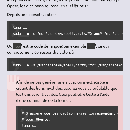
Opera, les dictionnaire installés sur Ubuntu :
Depuis une console, entrez
lang=xx

sudo  ln -s /usr/share/myspell/dicts/*$lang* /usr/share/o
Où
' est le code de langue; par exemple
', ce qui
'xx
'fr
concrètement correspondrait alors à
sudo  ln -s /usr/share/myspell/dicts/*fr* /usr/share/oper
Afin de ne pas générer une situation inextricable en
créant des liens invalides, assurez vous au préalable que
les liens seront valides. Ceci peut être testé à l'aide
d'une commande de la forme :
# S'assure que les dictionnaires correspondant existen
# pour Ubuntu.

lang=xx
