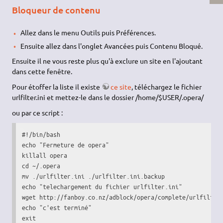
Bloqueur de contenu
Allez dans le menu Outils puis Préférences.
Ensuite allez dans l'onglet Avancées puis Contenu Bloqué.
Ensuite il ne vous reste plus qu'à exclure un site en l'ajoutant
dans cette fenêtre.
Pour étoffer la liste il existe
ce site
, téléchargez le fichier
urlfilter.ini et mettez-le dans le dossier /home/$USER/.opera/
ou par ce script :
#!/bin/bash

echo "Fermeture de opera"

killall opera

cd ~/.opera

mv ./urlfilter.ini ./urlfilter.ini.backup

echo "telechargement du fichier urlfilter.ini"

wget http://fanboy.co.nz/adblock/opera/complete/urlfilter.
echo "c'est terminé"

exit