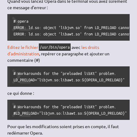
Quand vous lancez Opera dans le terminal vous avez sûrement
ce message d'erreur :
# opera

ERROR: ld.so: object 'libjvm.so' from LD_PRELOAD cannot be
ERROR: ld.so: object 'libawt.so' from LD_PRELOAD cannot b
Editez le fichier
avec
les droits
/usr/bin/opera
d'administration
, repérer ce paragraphe et ajouter un
commentaire (#)
# Workarounds for the "preloaded libXt" problem.

LD_PRELOAD="libjvm.so:libawt.so:${OPERA_LD_PRELOAD}"
ce qui donne :
# Workarounds for the "preloaded libXt" problem.

#LD_PRELOAD="libjvm.so:libawt.so:${OPERA_LD_PRELOAD}"
Pour que les modifications soient prises en compte, il faut
redémarrer Opera.