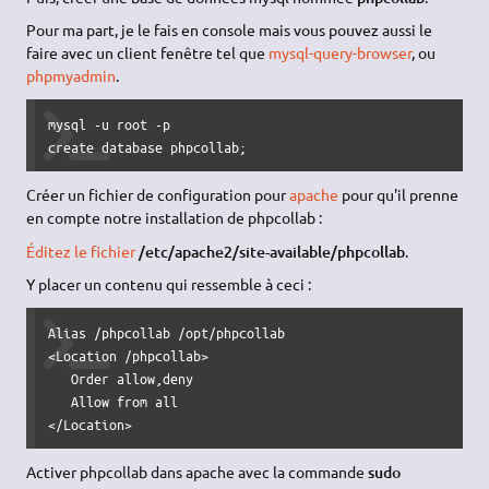
Pour ma part, je le fais en console mais vous pouvez aussi le
faire avec un client fenêtre tel que
mysql-query-browser
, ou
phpmyadmin
.
mysql -u root -p

create database phpcollab;
Créer un fichier de configuration pour
apache
pour qu'il prenne
en compte notre installation de phpcollab :
Éditez le fichier
/etc/apache2/site-available/phpcollab
.
Y placer un contenu qui ressemble à ceci :
Alias /phpcollab /opt/phpcollab

<Location /phpcollab>

   Order allow,deny

   Allow from all

</Location>
Activer phpcollab dans apache avec la commande
sudo