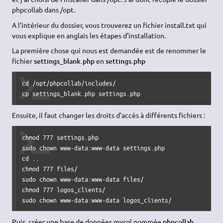
phpcollab dans /opt.
A l'intérieur du dossier, vous trouverez un fichier install.txt qui
vous explique en anglais les étapes d'installation.
La première chose qui nous est demandée est de renommer le
fichier
settings_blank.php
en
settings.php
cd /opt/phpcollab/includes/

cp settings_blank.php settings.php
Ensuite, il faut changer les droits d'accès à différents fichiers :
chmod 777 settings.php

sudo chown www-data:www-data settings.php

cd ..

chmod 777 files/

sudo chown www-data:www-data files/

chmod 777 logos_clients/

sudo chown www-data:www-data logos_clients/
Puis, créer une base de données mysql nommée
phpcollab
.