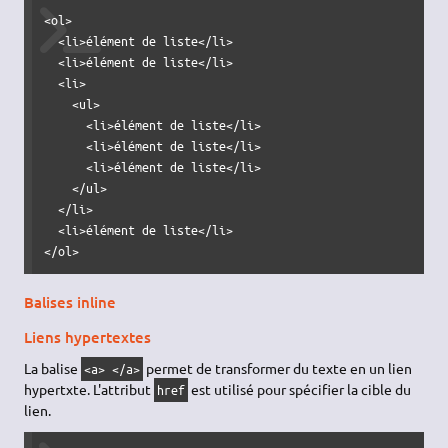
<ol>

  <li>élément de liste</li>

  <li>élément de liste</li>

  <li>

    <ul>

      <li>élément de liste</li>

      <li>élément de liste</li>

      <li>élément de liste</li>

    </ul>

  </li>

  <li>élément de liste</li>

</ol>
Balises inline
Liens hypertextes
La balise
permet de transformer du texte en un lien
<a> </a>
hypertxte. L'attribut
est utilisé pour spécifier la cible du
href
lien.