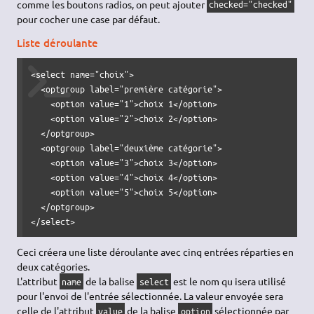
comme les boutons radios, on peut ajouter
checked="checked"
pour cocher une case par défaut.
Liste déroulante
<select name="choix">

  <optgroup label="première catégorie">

    <option value="1">choix 1</option>

    <option value="2">choix 2</option>

  </optgroup>

  <optgroup label="deuxième catégorie">

    <option value="3">choix 3</option>

    <option value="4">choix 4</option>

    <option value="5">choix 5</option>

  </optgroup>

</select>
Ceci créera une liste déroulante avec cinq entrées réparties en
deux catégories.
L'attribut
de la balise
est le nom qu isera utilisé
name
select
pour l'envoi de l'entrée sélectionnée. La valeur envoyée sera
celle de l'attribut
de la balise
sélectionnée par
value
option