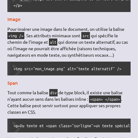
</p>
Image
Pour insérer une image dans le document, on utilise la balise
. Ses attributs minimaux sont
qui spécifie le
<img />
src
chemin de l'image et
qui donne un texte alternatif, au cas
alt
où l'image ne pourrait être affichée (raisons techniques,
navigateurs en mode texte, ou synthétiseurs vocaux…)
<img src="mon_image.png" alt="texte alternatif" />
Span
Tout comme la balise
de type block, il existe une balise
div
n'ayant aucun sens dans les balises inline :
.
<span> </span>
Cette balise peut servir surtout pour appliquer ses propres
classes en
CSS
.
<p>Du texte et <span class="surligne">un texte spécial su