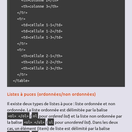
    <th>colonne 3</th>

  </tr>

  <tr>

    <td>cellule 1-1</td>

    <td>cellule 1-2</td>

    <td>cellule 1-3</td>

  </tr>

  <tr>

    <th>cellule 2-1</th>

    <th>cellule 2-2</th>

    <th>cellule 2-3</th>

  </tr>

</table>
Listes à puces (ordonnées/non ordonnées)
Il existe deux types de listes à puce : liste ordonnée et non
ordonnée. La liste ordonnée est délimitée par la balise
(
pour
ordered list
) et la liste non ordonnée par
<ol> </ol>
ol
la balise
(
pour
unordered list
). Dans les deux
<ul> </ul>
ul
cas, un élément (item) de liste est délimité par la balise