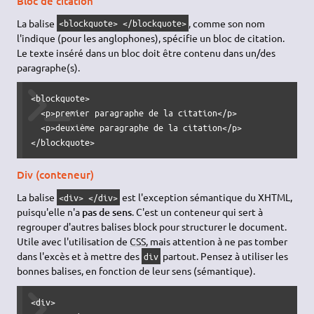
Bloc de citation
La balise
, comme son nom
<blockquote> </blockquote>
l'indique (pour les anglophones), spécifie un bloc de citation.
Le texte inséré dans un bloc doit être contenu dans un/des
paragraphe(s).
<blockquote>

  <p>premier paragraphe de la citation</p>

  <p>deuxième paragraphe de la citation</p>

</blockquote>
Div (conteneur)
La balise
est l'exception sémantique du XHTML,
<div> </div>
puisqu'elle n'a
pas de sens
. C'est un conteneur qui sert à
regrouper d'autres balises block pour structurer le document.
Utile avec l'utilisation de
CSS
, mais attention à ne pas tomber
dans l'excès et à mettre des
partout. Pensez à utiliser les
div
bonnes balises, en fonction de leur sens (sémantique).
<div>
