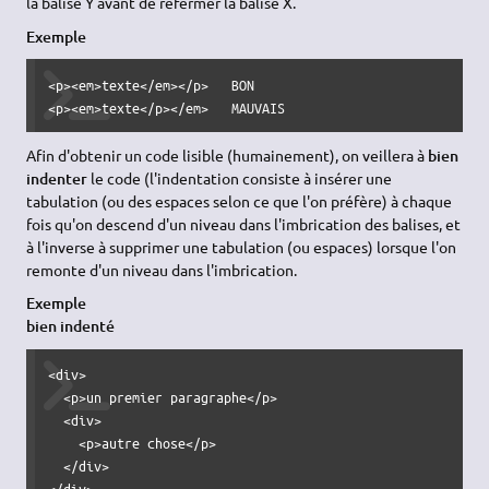
la balise Y avant de refermer la balise X.
Exemple
<p><em>texte</em></p>   BON

<p><em>texte</p></em>   MAUVAIS
Afin d'obtenir un code lisible (humainement), on veillera à
bien
indenter
le code (l'indentation consiste à insérer une
tabulation (ou des espaces selon ce que l'on préfère) à chaque
fois qu'on descend d'un niveau dans l'imbrication des balises, et
à l'inverse à supprimer une tabulation (ou espaces) lorsque l'on
remonte d'un niveau dans l'imbrication.
Exemple
bien indenté
<div>

  <p>un premier paragraphe</p>

  <div>

    <p>autre chose</p>

  </div>

</div>