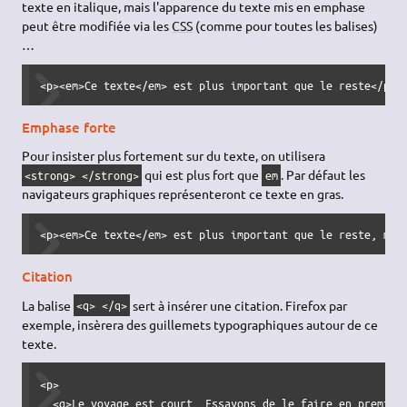
texte en italique, mais l'apparence du texte mis en emphase
peut être modifiée via les
CSS
(comme pour toutes les balises)
…
<p><em>Ce texte</em> est plus important que le reste</p>
Emphase forte
Pour insister plus fortement sur du texte, on utilisera
qui est plus fort que
. Par défaut les
<strong> </strong>
em
navigateurs graphiques représenteront ce texte en gras.
<p><em>Ce texte</em> est plus important que le reste, mai
Citation
La balise
sert à insérer une citation. Firefox par
<q> </q>
exemple, insèrera des guillemets typographiques autour de ce
texte.
<p>

  <q>Le voyage est court. Essayons de le faire en première