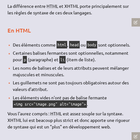
La différence entre
HTML
et XHTML porte principalement sur
les règles de syntaxe de ces deux langages.
En HTML
Des éléments comme
,
ou
sont optionnels.
html
head
body
Certaines balises fermantes sont optionnelles, notamment
pour
(paragraphe) et
(item de liste).
p
li
Les noms de balises et de leurs attributs peuvent mélanger
majuscules et minuscules.
Les guillemets ne sont pas toujours obligatoires autour des
valeurs d'attribut.
Les éléments vides n'ont pas de balise fermante
.
<img src="image.png" alt="image">
Vous l'aurez compris :
HTML
est assez souple sur la syntaxe.
XHTML lui est beacoup plus strict et donc apporte une rigueur
de syntaxe qui est un "plus" en développement web.