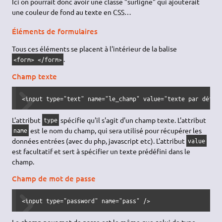
Ici on pourrait donc avoir une classe "surligne" qui ajouterait
une couleur de fond au texte en
CSS
…
Éléments de formulaires
Tous ces éléments se placent à l'intérieur de la balise
.
<form> </form>
Champ texte
<input type="text" name="le_champ" value="texte par défau
L'attribut
spécifie qu'il s'agit d'un champ texte. L'attribut
type
est le nom du champ, qui sera utilisé pour récupérer les
name
données entrées (avec du php, javascript etc). L'attribut
value
est facultatif et sert à spécifier un texte prédéfini dans le
champ.
Champ de mot de passe
<input type="password" name="pass" />
Le champ pour mot de passe est le même que celui de type