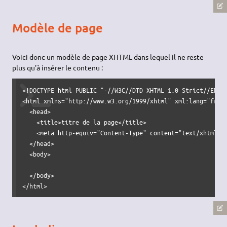
Modèle de page
Voici donc un modèle de page XHTML dans lequel il ne reste
plus qu'à insérer le contenu :
<!DOCTYPE html PUBLIC "-//W3C//DTD XHTML 1.0 Strict//EN" "
<html xmlns="http://www.w3.org/1999/xhtml" xml:lang="fr" l
  <head>

    <title>titre de la page</title>

    <meta http-equiv="Content-Type" content="text/xhtml+xm
  </head>

  <body>

  </body>

</html>