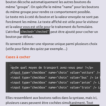
bouton décoche automatiquement les autres boutons du
même "groupe". On spécifie le même "name" pour les boutons
du même groupe pour rendre ce comportement possible.
Le texte mis à coté du bouton et la valeur envoyée ne sont pas
forcément les même. Le texte affiché est utile pour le visiteur
et la valeur vous est utile pour le traitement du formulaire.
L'attribut
peut être ajouté pour cocher un
checked="checked"
bouton par défaut.
Ils servent à donner une réponse unique parmi plusieurs choix
(utile pour faire des quizz par exemple…)
Cases à cocher
<p>De quel moyen de transport avez-vous peur ?</p>

<input type="checkbox" name="choix" value="voiture" /> La 
<input type="checkbox" name="choix" value="bus" /> Le bus

<input type="checkbox" name="choix" value="avion" /> L'avi
<input type="checkbox" name="choix" value="train" /> Le t
Elles ressemblent aux boutons radios dans la syntaxe, mais ici,
plusieurs cases peuvent être cochées simultanément. Tout