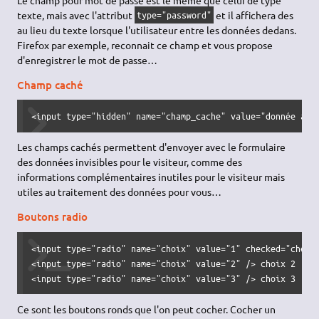
texte, mais avec l'attribut
et il affichera des
type="password"
au lieu du texte lorsque l'utilisateur entre les données dedans.
Firefox par exemple, reconnait ce champ et vous propose
d'enregistrer le mot de passe…
Champ caché
<input type="hidden" name="champ_cache" value="donnée à e
Les champs cachés permettent d'envoyer avec le formulaire
des données invisibles pour le visiteur, comme des
informations complémentaires inutiles pour le visiteur mais
utiles au traitement des données pour vous…
Boutons radio
<input type="radio" name="choix" value="1" checked="checke
<input type="radio" name="choix" value="2" /> choix 2

<input type="radio" name="choix" value="3" /> choix 3
Ce sont les boutons ronds que l'on peut cocher. Cocher un