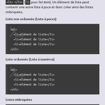
(
pour
list item
). Un élément de liste peut
<li> </li>
li
contenir une autre liste à puce et donc créer ainsi des listes
imbriquées.
Liste non ordonnée (Liste à puces)
<ul>

  <li>élément de liste</li>

  <li>élément de liste</li>

  <li>élément de liste</li>

</ul>
Liste ordonnée (Liste à numéros)
<ol>

  <li>élément de liste</li>

  <li>élément de liste</li>

  <li>élément de liste</li>

</ol>
Listes imbriquées