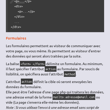
  <p>...</p>

  <div>

    <p>...</p>

  </div>

  ...

</div>
Formulaires
Les formulaires permettent au visiteur de communiquer avec
votre page, ou vous même. Ils permettent au visiteur d'entrer
des données qui seront alors traitées par la suite.
La balise
délimite un formulaire. Au minimum,
<form> </form>
il faut spécifier l'attribut
au formulaire. Par soucis de
action
lisibilité, on spécifiera aussi l'attribut
.
method
L'attribut
définit la cible où seront envoyées les
action
données du formulaire.
Elle peut être l'adresse d'une page php qui traitera les données,
une adresse email de la forme
ou
mailto:adresse@email.com
vide (La page s'enverra elle-même les données).
Note : Si vous utilisez l'envoi à une adresse email sans script de