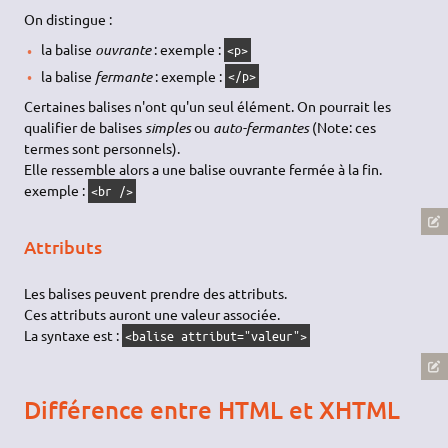
On distingue :
la balise
ouvrante
: exemple :
<p>
la balise
fermante
: exemple :
</p>
Certaines balises n'ont qu'un seul élément. On pourrait les
qualifier de balises
simples
ou
auto-fermantes
(Note: ces
termes sont personnels).
Elle ressemble alors a une balise ouvrante fermée à la fin.
exemple :
<br />
Attributs
Les balises peuvent prendre des attributs.
Ces attributs auront une valeur associée.
La syntaxe est :
<balise attribut="valeur">
Différence entre HTML et XHTML