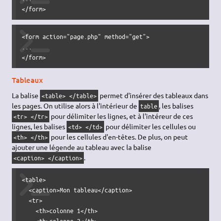
</form>
<form action="page.php" method="get">

...

</form>
Tableaux
La balise
permet d'insérer des tableaux dans
<table> </table>
les pages. On utilise alors à l'intérieur de
, les balises
table
pour délimiter les lignes, et à l'intéreur de ces
<tr> </tr>
lignes, les balises
pour délimiter les cellules ou
<td> </td>
pour les cellules d'en-têtes. De plus, on peut
<th> </th>
ajouter une légende au tableau avec la balise
.
<caption> </caption>
<table>

  <caption>Mon tableau</caption>

  <tr>

    <th>colonne 1</th>

    <th>colonne 2</th>
