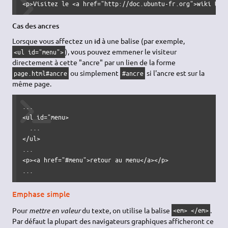
<p>Visitez le <a href="http://doc.ubuntu-fr.org">wiki Ubu
Cas des ancres
Lorsque vous affectez un
id
à une balise (par exemple,
), vous pouvez emmener le visiteur
<ul id="menu">
directement à cette "ancre" par un lien de la forme
ou simplement
si l'ancre est sur la
page.html#ancre
#ancre
même page.
...

<ul id="menu>

  ...

</ul>

...

<p><a href="#menu">retour au menu</a></p>

...
Emphase simple
Pour
mettre en valeur
du texte, on utilise la balise
.
<em> </em>
Par défaut la plupart des navigateurs graphiques afficheront ce