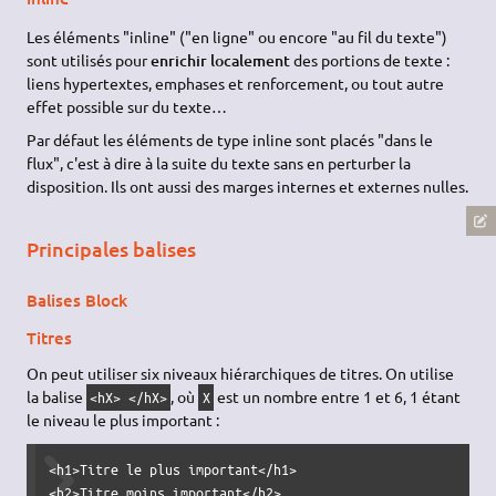
Les éléments "inline" ("en ligne" ou encore "au fil du texte")
sont utilisés pour
enrichir localement
des portions de texte :
liens hypertextes, emphases et renforcement, ou tout autre
effet possible sur du texte…
Par défaut les éléments de type inline sont placés "dans le
flux", c'est à dire à la suite du texte sans en perturber la
disposition. Ils ont aussi des marges internes et externes nulles.
Principales balises
Balises Block
Titres
On peut utiliser six niveaux hiérarchiques de titres. On utilise
la balise
, où
est un nombre entre 1 et 6, 1 étant
<hX> </hX>
X
le niveau le plus important :
<h1>Titre le plus important</h1>

<h2>Titre moins important</h2>
