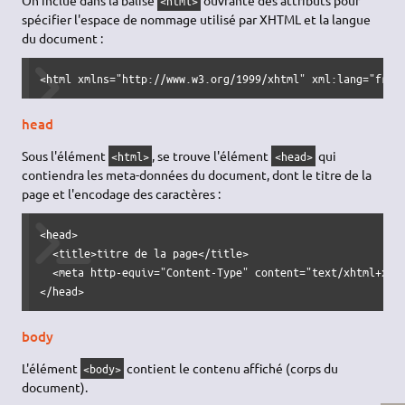
On inclue dans la balise
ouvrante des attributs pour
<html>
spécifier l'espace de nommage utilisé par XHTML et la langue
du document :
<html xmlns="http://www.w3.org/1999/xhtml" xml:lang="fr" 
head
Sous l'élément
, se trouve l'élément
qui
<html>
<head>
contiendra les meta-données du document, dont le titre de la
page et l'encodage des caractères :
<head>

  <title>titre de la page</title>

  <meta http-equiv="Content-Type" content="text/xhtml+xml;
</head>
body
L'élément
contient le contenu affiché (corps du
<body>
document).