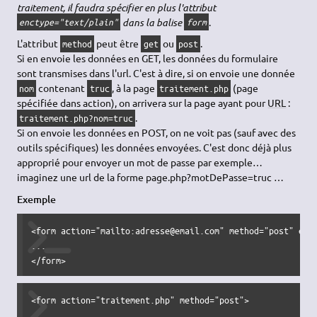
traitement, il faudra spécifier en plus l'attribut
dans la balise
.
enctype="text/plain"
form
L'attribut
peut être
ou
.
method
get
post
Si en envoie les données en GET, les données du formulaire
sont transmises dans l'url. C'est à dire, si on envoie une donnée
contenant
, à la page
(page
nom
truc
traitement.php
spécifiée dans action), on arrivera sur la page ayant pour
URL
:
.
traitement.php?nom=truc
Si on envoie les données en POST, on ne voit pas (sauf avec des
outils spécifiques) les données envoyées. C'est donc déjà plus
approprié pour envoyer un mot de passe par exemple…
imaginez une url de la forme page.php?motDePasse=truc …
Exemple
<form action="mailto:adresse@email.com" method="post" enct
...

</form>
<form action="traitement.php" method="post">

...
