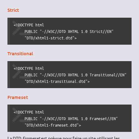
Strict
<!DOCTYPE html 

     PUBLIC "-//W3C//DTD XHTML 1.0 Strict//EN"

     "DTD/xhtml1-strict.dtd">
Transitional
<!DOCTYPE html 

     PUBLIC "-//W3C//DTD XHTML 1.0 Transitional//EN"

     "DTD/xhtml1-transitional.dtd">
Frameset
<!DOCTYPE html 

     PUBLIC "-//W3C//DTD XHTML 1.0 Frameset//EN"

     "DTD/xhtml1-frameset.dtd">
La DTD
Frameset
est prévue pour faire un site utilisant les