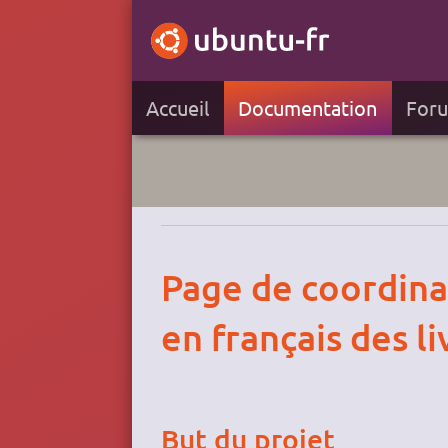
Accueil
Documentation
For
Page de coordinat
en français des l
But du projet