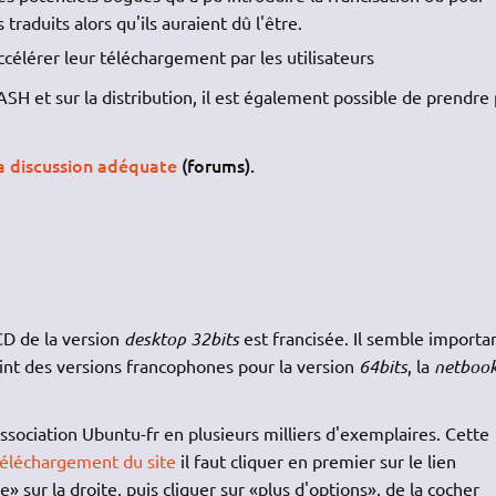
traduits alors qu'ils auraient dû l'être.
ccélérer leur téléchargement par les utilisateurs
H et sur la distribution, il est également possible de prendre 
a discussion adéquate
(forums).
CD de la version
desktop 32bits
est francisée. Il semble importa
int des versions francophones pour la version
64bits
, la
netboo
association Ubuntu-fr en plusieurs milliers d'exemplaires. Cette
téléchargement du site
il faut cliquer en premier sur le lien
sur la droite, puis cliquer sur «plus d'options», de la cocher