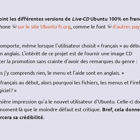
oint les différentes versions de
Ubuntu 100% en franç
Live-CD
ophone
sur le site Ubuntu-fr.org
, comme le font
d'autres pay
mporte, même lorsque l'utilisateur choisit « français » au déb
anglais. L'intérêt de ce projet est de fournir une image CD
ter la promotion sans crainte d'avoir des remarques du genre :
 j'y comprends rien, le menu et l'aide sont en anglais. »
 français au début, alors pourquoi les fichiers, les menus et Fire
iciel ? »
ière impression qu'a le nouvel utilisateur d'Ubuntu. Celle-ci do
Bref, cela donne
e moment-là que le moindre défaut est critique.
cera sa crédibilité.