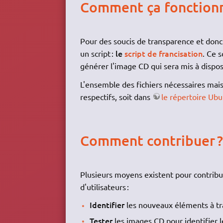
Comment ça fonctionn
Pour des soucis de transparence et donc 
le
script de francisation
un script :
. Ce 
générer l'image CD qui sera mis à dispos
L'ensemble des fichiers nécessaires mais 
respectifs, soit dans
le répertoire Ubu
Comment contribuer ?
Plusieurs moyens existent pour contribue
d'utilisateurs :
Identifier
les nouveaux éléments à tr
Tester
les images CD pour identifier l