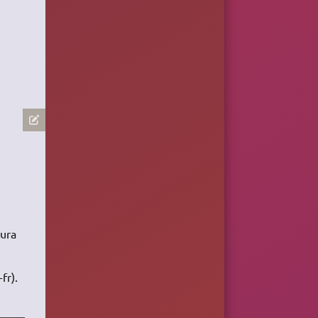
aura
fr).