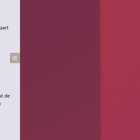
part
nt de
k