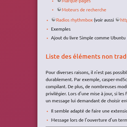
Marque-pages
Moteurs de recherche
Radios rhythmbox
(voir aussi
htt
Exemples
Ajout du livre Simple comme Ubuntu
Liste des éléments non trad
Pour diverses raisons, il n'est pas possi
durablement. Par exemple, casper-md5che
compilant. De plus, de nombreuses modifi
privilégier. Lors d'une mise à jour, si le
un message lui demandant de choisir entr
Il semble adapté de faire une extension
Message lors de l'ouverture d'un termi