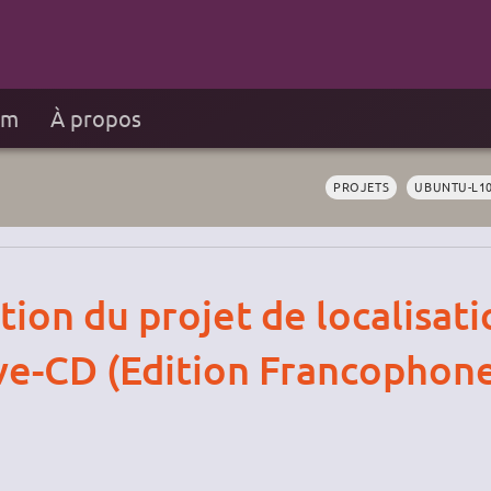
um
À propos
PROJETS
UBUNTU-L1
ion du projet de localisati
ive-CD (Edition Francophon