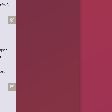
cès à
sprit
e
ers