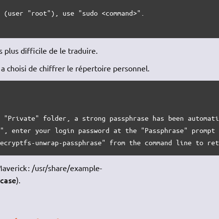
 (user "root"), use "sudo <command>".

plus difficile de le traduire.
a choisi de chiffrer le répertoire personnel.


 "Private" folder, a strong passphrase has been automati
", enter your login password at the "Passphrase" prompt 
"ecryptfs-unwrap-passphrase" from the command line to re
averick : /usr/share/example-
case
).