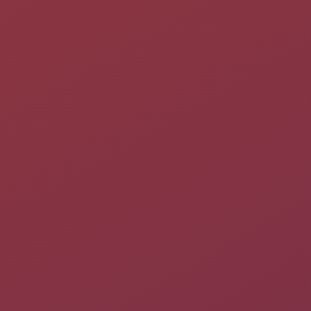
fonctions de tracé de courbes et une interface graphique qui
utilise une ligne de saisie tolérant les erreurs (le programme
permet également une utilisation plus classique avec des
touches).
Installation
Depuis les dépôts officiels
Pour installer ce logiciel et l'utiliser via un
terminal
, il suffit
d'
installer le paquet
qalc
.
Pour installer ce logiciel dans un
environnement de bureau
GNOME ou XFCE
, il suffit d'
installer le paquet
qalculate-
gtk
.