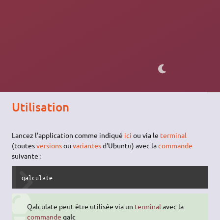
Autre méthodes d'installation
Installable avec un paquet snap (permet d'installer une
version récente
):
sudo
 snap 
install
 qalculate
Utilisation
Lancez l'application comme indiqué
ici
ou via le
terminal
(toutes
versions
ou
variantes
d'Ubuntu) avec la
commande
suivante :
qalculate
Qalculate peut être utilisée via un
terminal
avec la
commande
qalc