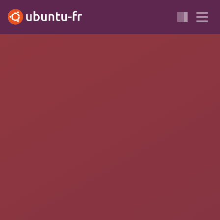
XENIAL
BIONIC
ÉDUCATION
LOGICIELS POUR LE LYCÉE
Qalculate
Calculatrice pleine de ressources.
Qalculate! est un programme de
calculatrice
petit et simple à
utiliser mais très puissant et adaptable.
Parmi ses fonctionnalités, on trouve des fonctions
personnalisables, des unités, une précision arbitraire, des