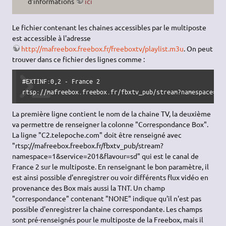
d'informations
ici
Le fichier contenant les chaines accessibles par le multiposte
est accessible à l'adresse
http://mafreebox.freebox.fr/freeboxtv/playlist.m3u
. On peut
trouver dans ce fichier des lignes comme :
#EXTINF:0,2 - France 2

rtsp://mafreebox.freebox.fr/fbxtv_pub/stream?namespace=1&
La première ligne contient le nom de la chaine TV, la deuxième
va permettre de renseigner la colonne "Correspondance Box".
La ligne "C2.telepoche.com" doit être renseigné avec
"rtsp://mafreebox.freebox.fr/fbxtv_pub/stream?
namespace=1&service=201&flavour=sd" qui est le canal de
France 2 sur le multiposte. En renseignant le bon paramètre, il
est ainsi possible d'enregistrer ou voir différents flux vidéo en
provenance des Box mais aussi la TNT. Un champ
"correspondance" contenant "NONE" indique qu'il n'est pas
possible d'enregistrer la chaine correspondante. Les champs
sont pré-renseignés pour le multiposte de la Freebox, mais il