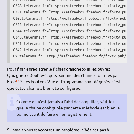
C228.telerama.fr="rtsp://mafreebox.freebox.fr/fbxtv_pub/st
C231.telerama.fr="rtsp://mafreebox.freebox.fr/fbxtv_pub/st
C10.telerama.fr="rtsp://mafreebox.freebox.fr/fbxtv_pub/str
C233.telerama.fr="rtsp://mafreebox.freebox.fr/fbxtv_pub/st
C244.telerama.fr="rtsp://mafreebox.freebox.fr/fbxtv_pub/st
C245.telerama.fr="rtsp://mafreebox.freebox.fr/fbxtv_pub/st
C241.telerama.fr="rtsp://mafreebox.freebox.fr/fbxtv_pub/st
C242.telerama.fr="rtsp://mafreebox.freebox.fr/fbxtv_pub/st
C9.telerama.fr="rtsp://mafreebox.freebox.fr/fbxtv_pub/str
Pour finir, enregistrer le fichier
qmagneto.ini
et ouvrez
Qmagneto. Double-cliquez sur une des chaines fournies par
3)
Free
. Si les boutons
Vue
et
Programme
sont dégrisés, c'est
que cette chaine a bien été configurée.
Comme on n'est jamais à l'abri des coquilles, vérifiez
que la chaine configurée par cette méthode est bien la
bonne avant de faire un enregistrement !
Si jamais vous rencontrez un problème, n'hésitez pas à