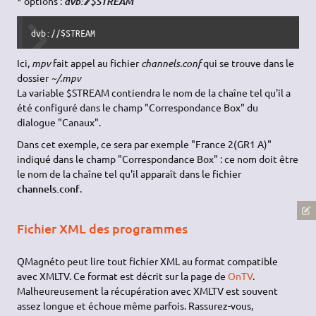
* options :
dvb: ⁄⁄ $STREAM
dvb://$STREAM 
Ici,
mpv
fait appel au fichier
channels.conf
qui se trouve dans le
dossier
~/.mpv
La variable $STREAM contiendra le nom de la chaîne tel qu'il a
été configuré dans le champ "Correspondance Box" du
dialogue "Canaux".
Dans cet exemple, ce sera par exemple "France 2(GR1 A)"
indiqué dans le champ "Correspondance Box" : ce nom doit être
le nom de la chaîne tel qu'il apparaît dans le fichier
channels.conf
.
Fichier XML des programmes
QMagnéto peut lire tout fichier XML au format compatible
avec XMLTV. Ce format est décrit sur la page de
OnTV
.
Malheureusement la récupération avec XMLTV est souvent
assez longue et échoue même parfois. Rassurez-vous,