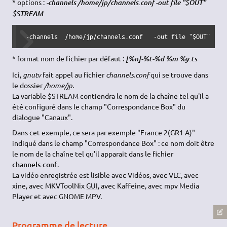
* options :
-channels /home/jp/channels.conf -out file "$OUT"
$STREAM
 -channels  /home/jp/channels.conf   -out file "$OUT"    
* format nom de fichier par défaut :
[%n]-%t-%d %m %y.ts
Ici,
gnutv
fait appel au fichier
channels.conf
qui se trouve dans
le dossier
/home/jp.
La variable $STREAM contiendra le nom de la chaîne tel qu'il a
été configuré dans le champ "Correspondance Box" du
dialogue "Canaux".
Dans cet exemple, ce sera par exemple "France 2(GR1 A)"
indiqué dans le champ "Correspondance Box" : ce nom doit être
le nom de la chaîne tel qu'il apparait dans le fichier
channels.conf
.
La vidéo enregistrée est lisible avec Vidéos, avec VLC, avec
xine, avec MKVToolNix
GUI
, avec Kaffeine, avec mpv Media
Player et avec GNOME MPV.
Programme de lecture