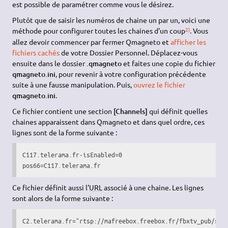
est possible de paramétrer comme vous le désirez.
Plutôt que de saisir les numéros de chaine un par un, voici une
2)
méthode pour configurer toutes les chaines d'un coup
. Vous
allez devoir commencer par fermer Qmagneto et
afficher les
fichiers cachés
de votre Dossier Personnel. Déplacez-vous
ensuite dans le dossier
.qmagneto
et faites une copie du fichier
qmagneto.ini
, pour revenir à votre configuration précédente
suite à une fausse manipulation. Puis,
ouvrez le fichier
qmagneto.ini
.
Ce fichier contient une section
[Channels]
qui définit quelles
chaines apparaissent dans Qmagneto et dans quel ordre, ces
lignes sont de la forme suivante :
C117.telerama.fr-isEnabled=0

pos66=C117.telerama.fr
Ce fichier définit aussi l'
URL
associé à une chaine. Les lignes
sont alors de la forme suivante :
C2.telerama.fr="rtsp://mafreebox.freebox.fr/fbxtv_pub/str