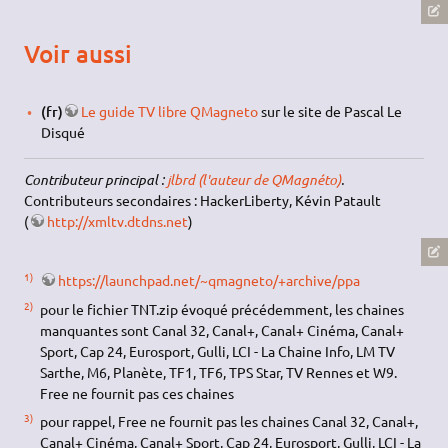
Voir aussi
(fr)
Le guide TV libre QMagneto
sur le site de Pascal Le
Disqué
Contributeur principal :
jlbrd (l'auteur de QMagnéto)
.
Contributeurs secondaires : HackerLiberty, Kévin Patault
(
http://xmltv.dtdns.net
)
1)
https://launchpad.net/~qmagneto/+archive/ppa
2)
pour le fichier TNT.zip évoqué précédemment, les chaines
manquantes sont Canal 32, Canal+, Canal+ Cinéma, Canal+
Sport, Cap 24, Eurosport, Gulli, LCI - La Chaine Info, LM TV
Sarthe, M6, Planète, TF1, TF6, TPS Star, TV Rennes et W9.
Free ne fournit pas ces chaines
3)
pour rappel, Free ne fournit pas les chaines Canal 32, Canal+,
Canal+ Cinéma, Canal+ Sport, Cap 24, Eurosport, Gulli, LCI - La