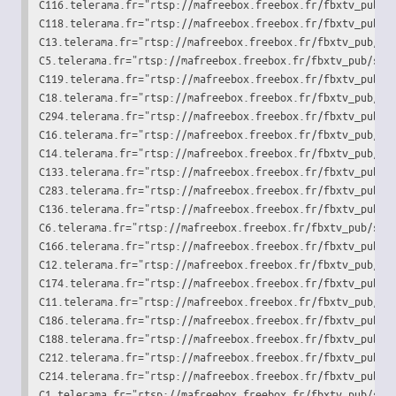
C116.telerama.fr="rtsp://mafreebox.freebox.fr/fbxtv_pub/st
C118.telerama.fr="rtsp://mafreebox.freebox.fr/fbxtv_pub/st
C13.telerama.fr="rtsp://mafreebox.freebox.fr/fbxtv_pub/str
C5.telerama.fr="rtsp://mafreebox.freebox.fr/fbxtv_pub/stre
C119.telerama.fr="rtsp://mafreebox.freebox.fr/fbxtv_pub/st
C18.telerama.fr="rtsp://mafreebox.freebox.fr/fbxtv_pub/str
C294.telerama.fr="rtsp://mafreebox.freebox.fr/fbxtv_pub/st
C16.telerama.fr="rtsp://mafreebox.freebox.fr/fbxtv_pub/str
C14.telerama.fr="rtsp://mafreebox.freebox.fr/fbxtv_pub/str
C133.telerama.fr="rtsp://mafreebox.freebox.fr/fbxtv_pub/st
C283.telerama.fr="rtsp://mafreebox.freebox.fr/fbxtv_pub/st
C136.telerama.fr="rtsp://mafreebox.freebox.fr/fbxtv_pub/st
C6.telerama.fr="rtsp://mafreebox.freebox.fr/fbxtv_pub/stre
C166.telerama.fr="rtsp://mafreebox.freebox.fr/fbxtv_pub/st
C12.telerama.fr="rtsp://mafreebox.freebox.fr/fbxtv_pub/str
C174.telerama.fr="rtsp://mafreebox.freebox.fr/fbxtv_pub/st
C11.telerama.fr="rtsp://mafreebox.freebox.fr/fbxtv_pub/str
C186.telerama.fr="rtsp://mafreebox.freebox.fr/fbxtv_pub/st
C188.telerama.fr="rtsp://mafreebox.freebox.fr/fbxtv_pub/st
C212.telerama.fr="rtsp://mafreebox.freebox.fr/fbxtv_pub/st
C214.telerama.fr="rtsp://mafreebox.freebox.fr/fbxtv_pub/st
C1.telerama.fr="rtsp://mafreebox.freebox.fr/fbxtv_pub/stre