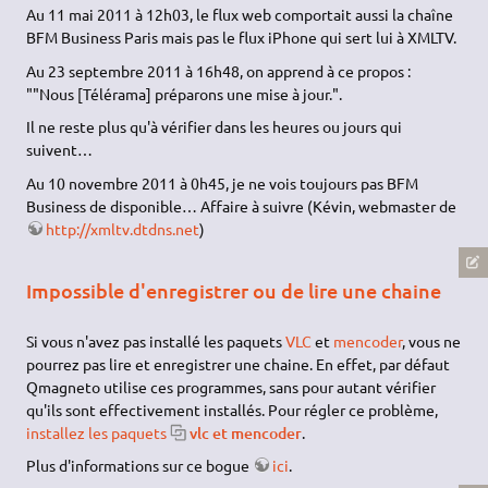
Au 11 mai 2011 à 12h03, le flux web comportait aussi la chaîne
BFM Business Paris mais pas le flux iPhone qui sert lui à XMLTV.
Au 23 septembre 2011 à 16h48, on apprend à ce propos :
""Nous [Télérama] préparons une mise à jour.".
Il ne reste plus qu'à vérifier dans les heures ou jours qui
suivent…
Au 10 novembre 2011 à 0h45, je ne vois toujours pas BFM
Business de disponible… Affaire à suivre (Kévin, webmaster de
http://xmltv.dtdns.net
)
Impossible d'enregistrer ou de lire une chaine
Si vous n'avez pas installé les paquets
VLC
et
mencoder
, vous ne
pourrez pas lire et enregistrer une chaine. En effet, par défaut
Qmagneto utilise ces programmes, sans pour autant vérifier
qu'ils sont effectivement installés. Pour régler ce problème,
installez les paquets
vlc et mencoder
.
Plus d'informations sur ce bogue
ici
.