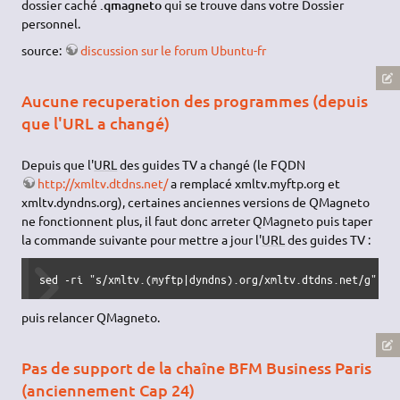
dossier caché
.qmagneto
qui se trouve dans votre Dossier
personnel.
source:
discussion sur le forum Ubuntu-fr
Aucune recuperation des programmes (depuis
que l'URL a changé)
Depuis que l'
URL
des guides TV a changé (le FQDN
http://xmltv.dtdns.net/
a remplacé xmltv.myftp.org et
xmltv.dyndns.org), certaines anciennes versions de QMagneto
ne fonctionnent plus, il faut donc arreter QMagneto puis taper
la commande suivante pour mettre a jour l'
URL
des guides TV :
sed -ri "s/xmltv.(myftp|dyndns).org/xmltv.dtdns.net/g" ~/
puis relancer QMagneto.
Pas de support de la chaîne BFM Business Paris
(anciennement Cap 24)