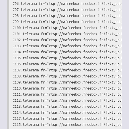
C96.telerama.fr="rtsp://mafreebox.freebox.fr/fbxtv_pub/str
C97.telerama.fr="rtsp://mafreebox.freebox.fr/fbxtv_pub/str
C98.telerama.fr="rtsp://mafreebox.freebox.fr/fbxtv_pub/str
C99.telerama.fr="rtsp://mafreebox.freebox.fr/fbxtv_pub/str
C100.telerama.fr="rtsp://mafreebox.freebox.fr/fbxtv_pub/st
C101.telerama.fr="rtsp://mafreebox.freebox.fr/fbxtv_pub/st
C102.telerama.fr="rtsp://mafreebox.freebox.fr/fbxtv_pub/st
C103.telerama.fr="rtsp://mafreebox.freebox.fr/fbxtv_pub/st
C104.telerama.fr="rtsp://mafreebox.freebox.fr/fbxtv_pub/st
C105.telerama.fr="rtsp://mafreebox.freebox.fr/fbxtv_pub/st
C106.telerama.fr="rtsp://mafreebox.freebox.fr/fbxtv_pub/st
C107.telerama.fr="rtsp://mafreebox.freebox.fr/fbxtv_pub/st
C108.telerama.fr="rtsp://mafreebox.freebox.fr/fbxtv_pub/st
C109.telerama.fr="rtsp://mafreebox.freebox.fr/fbxtv_pub/st
C110.telerama.fr="rtsp://mafreebox.freebox.fr/fbxtv_pub/st
C111.telerama.fr="rtsp://mafreebox.freebox.fr/fbxtv_pub/st
C112.telerama.fr="rtsp://mafreebox.freebox.fr/fbxtv_pub/st
C113.telerama.fr="rtsp://mafreebox.freebox.fr/fbxtv_pub/st
C114.telerama.fr="rtsp://mafreebox.freebox.fr/fbxtv_pub/st
C117.telerama.fr="rtsp://mafreebox.freebox.fr/fbxtv_pub/st
C115.telerama.fr="rtsp://mafreebox.freebox.fr/fbxtv_pub/st