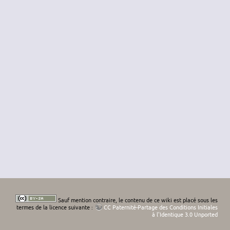
Sauf mention contraire, le contenu de ce wiki est placé sous les
termes de la licence suivante :
CC Paternité-Partage des Conditions Initiales
à l'Identique 3.0 Unported