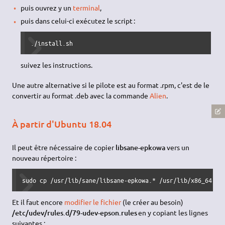
puis ouvrez y un
terminal
,
puis dans celui-ci exécutez le script :
./install.sh
suivez les instructions.
Une autre alternative si le pilote est au format .rpm, c'est de le
convertir au format .deb avec la commande
Alien
.
À partir d'Ubuntu 18.04
Il peut être nécessaire de copier
libsane-epkowa
vers un
nouveau répertoire :
sudo cp /usr/lib/sane/libsane-epkowa.* /usr/lib/x86_64-li
Et il faut encore
modifier le fichier
(le créer au besoin)
/etc/udev/rules.d/79-udev-epson.rules
en y copiant les lignes
suivantes :