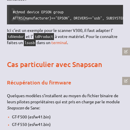
#chmod device EPSON group

ATTRS{manufacturer}=="EPSON", DRIVERS=="usb", SUBSYSTEMS=
Ici c'est un exemple pour le scanner V300, il faut adapter l'
et l'
à votre matériel. Pour le connaître
idVendor
idProduct
faites un
dans un
terminal
.
lsusb
Cas particulier avec Snapscan
Récupération du firmware
Quelques modèles s'installent au moyen du fichier binaire de
leurs pilotes propriétaires qui est pris en charge par le module
Snapscan
de Sane:
GT-F500 (esfw41.bin)
GT-F550 (esfw41.bin)