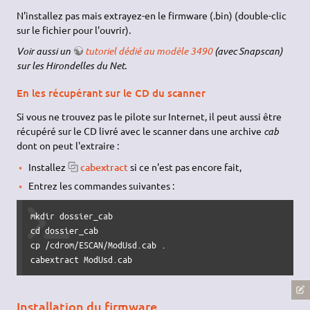
N'installez pas mais extrayez-en le firmware (.bin) (double-clic
sur le fichier pour l'ouvrir).
Voir aussi un
tutoriel dédié au modèle 3490
(avec Snapscan)
sur les Hirondelles du Net.
En les récupérant sur le CD du scanner
Si vous ne trouvez pas le pilote sur Internet, il peut aussi être
récupéré sur le CD livré avec le scanner dans une archive
cab
dont on peut l'extraire :
Installez
cabextract
si ce n'est pas encore fait,
Entrez les commandes suivantes :
mkdir dossier_cab

cd dossier_cab

cp /cdrom/ESCAN/ModUsd.cab .

cabextract ModUsd.cab
Installation du firmware