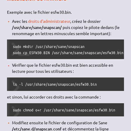
Exemple avec le fichier esfw30.bin.
Avec les
droits d'administrateur
, créez le dossier
/usr/share/sane/snapscan/
puis copiez le pilote dedans (le
renommage en lettres minuscules semble important):
sudo mkdir /usr/share/sane/snapscan

sudo cp ESFW30.BIN /usr/share/sane/snapscan/esfw30.bin
Vérifier que le fichier esfw30.bin est bien accessible en
lecture pour tous les utilisateurs :
ls -l /usr/share/sane/snapscan/esfw30.bin
et sinon, lui accorder ces droits avec la commande :
sudo chmod o+r /usr/share/sane/snapscan/esfw30.bin
Modifiez ensuite le fichier de configuration de Sane
/etc/sane.d/snapscan.conf
et décommentez la ligne