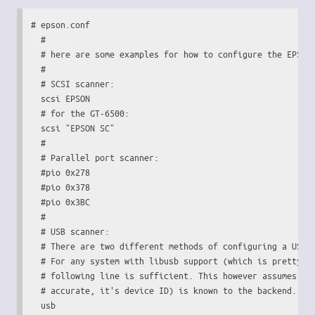
# epson.conf

  #

  # here are some examples for how to configure the EPSON 
  #

  # SCSI scanner:

  scsi EPSON

  # for the GT-6500:

  scsi "EPSON SC"

  #

  # Parallel port scanner:

  #pio 0x278

  #pio 0x378

  #pio 0x3BC

  #

  # USB scanner:

  # There are two different methods of configuring a USB s
  # For any system with libusb support (which is pretty mu
  # following line is sufficient. This however assumes tha
  # accurate, it's device ID) is known to the backend. 

  usb
