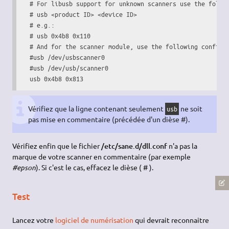
  # For libusb support for unknown scanners use the follow
  # usb <product ID> <device ID>

  # e.g.:

  # usb 0x4b8 0x110

  # And for the scanner module, use the following configur
  #usb /dev/usbscanner0

  #usb /dev/usb/scanner0

  usb 0x4b8 0x813
Vérifiez que la ligne contenant seulement
ne soit
usb
pas mise en commentaire (précédée d'un dièse #).
Vérifiez enfin que le fichier
/etc/sane.d/dll.conf
n'a pas la
marque de votre scanner en commentaire (par exemple
#epson
). Si c'est le cas, effacez le dièse ( # ).
Test
Lancez votre
logiciel de numérisation
qui devrait reconnaitre