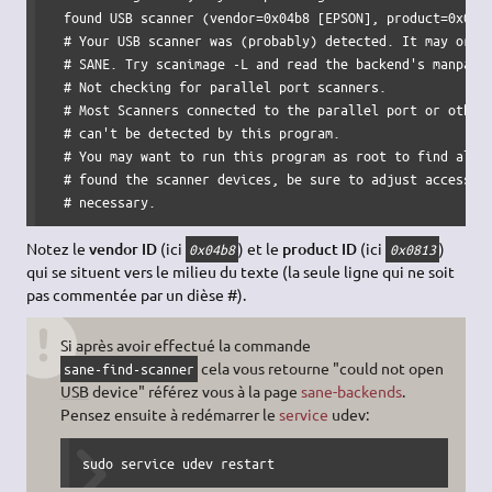
  found USB scanner (vendor=0x04b8 [EPSON], product=0x0813
  # Your USB scanner was (probably) detected. It may or ma
  # SANE. Try scanimage -L and read the backend's manpage.
  # Not checking for parallel port scanners.

  # Most Scanners connected to the parallel port or other 
  # can't be detected by this program.

  # You may want to run this program as root to find all d
  # found the scanner devices, be sure to adjust access pe
  # necessary.
Notez le
vendor ID
(ici
) et le
product ID
(ici
)
0x04b8
0x0813
qui se situent vers le milieu du texte (la seule ligne qui ne soit
pas commentée par un dièse #).
Si après avoir effectué la commande
cela vous retourne "could not open
sane-find-scanner
USB
device" référez vous à la page
sane-backends
.
Pensez ensuite à redémarrer le
service
udev:
sudo service udev restart