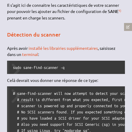
Il s'agit ici de connaitre les caractéristiques de votre scanner
1)
pour pouvoir les ajouter au fichier de configuration de
SANE
prenant en charge les scanners.
Détection du scanner
Après avoir
installé les librairies supplémentaires
, saisissez
dans un
terminal
:
sudo sane-find-scanner -q
Celà devrait vous donner une réponse de ce type:
# sane-find-scanner will now attempt to detect your scanne
  # result is different from what you expected, first make
  # scanner is powered up and properly connected to your c
  # No SCSI scanners found. If you expected something diff
  # you have loaded a SCSI driver for your SCSI adapter.

  # Also you need support for SCSI Generic (sg) in your op
  # If using Linux, try "modprobe sg".
