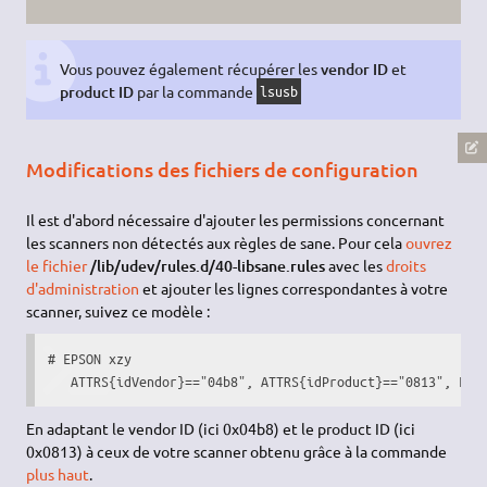
Vous pouvez également récupérer les
vendor ID
et
product ID
par la commande
lsusb
Modifications des fichiers de configuration
Il est d'abord nécessaire d'ajouter les permissions concernant
les scanners non détectés aux règles de sane. Pour cela
ouvrez
le fichier
/lib/udev/rules.d/40-libsane.rules
avec les
droits
d'administration
et ajouter les lignes correspondantes à votre
scanner, suivez ce modèle :
# EPSON xzy

   ATTRS{idVendor}=="04b8", ATTRS{idProduct}=="0813", ENV
En adaptant le vendor ID (ici 0x04b8) et le product ID (ici
0x0813) à ceux de votre scanner obtenu grâce à la commande
plus haut
.