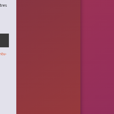
tres
ntu-