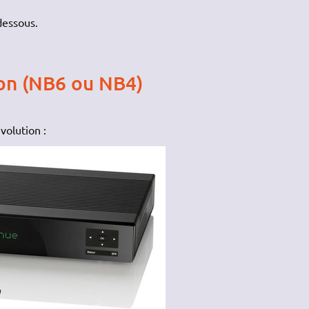
-dessous.
on (NB6 ou NB4)
volution :