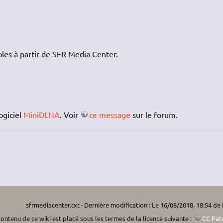
bles à partir de SFR Media Center.
logiciel
MiniDLNA
. Voir
ce message
sur le forum.
sfrmediacenter.txt
· Dernière modification : Le 16/08/2018, 18:54 de
ontenu de ce wiki est placé sous les termes de la licence suivante :
CC Pate