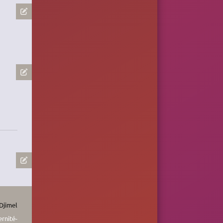
Djimel
rnité-