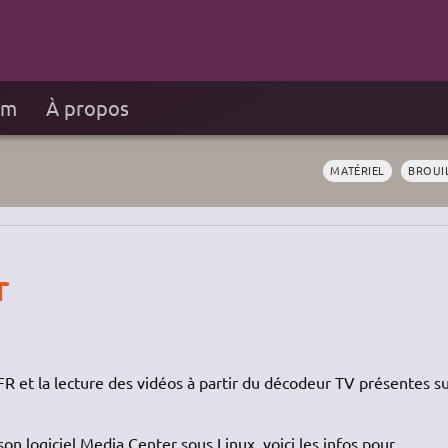
um
À propos
MATÉRIEL
BROUI
r
R et la lecture des vidéos à partir du décodeur TV présentes s
on logiciel Media Center sous Linux, voici les infos pour