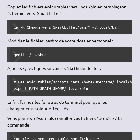
Copiez les fichiers exécutables vers .local/bin en remplaçant
"Chemin_vers_SmartEiffel".
cp -R Chemin_vers_SmartEiffel/bin/* ~/.local/bin
Modifiez le fichier .bashrc de votre dossier personnel :
gedit ~/.bashrc
Ajoutez-y les lignes suivantes à la fin du fichier :
# Les exécutables/scripts dans /home/username/.local/bin s
export PATH=$PATH:$HOME/.local/bin
Enfin, fermez les fenêtres de terminal pour que les
changements soient effectués.
Vous pourrez désormais compiler vos fichiers *.e grâce à la
commande :
compile -o Mon_executable Mon_fichier.e