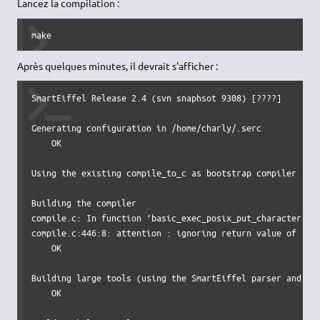
Lancez la compilation :
make
Après quelques minutes, il devrait s'afficher :
SmartEiffel Release 2.4 (svn snaphsot 9308) [????]

Generating configuration in /home/charly/.serc

    OK

Using the existing compile_to_c as bootstrap compiler

Building the compiler

compile.c: In function ‘basic_exec_posix_put_character’:-x
compile.c:446:8: attention : ignoring return value of ‘wri
    OK

Building large tools (using the SmartEiffel parser and AST
    OK
