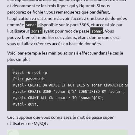
et décommentez les trois lignes qui y figurent. Si vous
parcourez ce fichier, vous remarquerez que par défaut,
l'application va s'attendre à avoir l'accès à une base de données
nommée
disponible sur le port 3306, et accessible par
sonar
l'utilisateur
ayant pour mot de passe
. Vous
sonar
sonar
pouvez bien sûr modifier ces valeurs, étant donné que c'est
vous qui allez créer ces accès en base de données.
Voici par exemple les manipulations à effectuer dans le cas le
plus simple:
mysql -u root -p

Enter password:

mysql> CREATE DATABASE IF NOT EXISTS sonar CHARACTER SET u
mysql> CREATE USER 'sonar'@'%' IDENTIFIED BY 'sonar';

mysql> GRANT ALL ON sonar.* TO 'sonar'@'%';

mysql> quit;
Ceci suppose que vous connaissez le mot de passe super
utilisateur de MySQL.