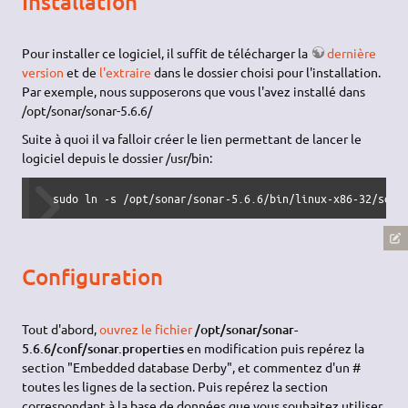
Installation
Pour installer ce logiciel, il suffit de télécharger la
dernière
version
et de
l'extraire
dans le dossier choisi pour l'installation.
Par exemple, nous supposerons que vous l'avez installé dans
/opt/sonar/sonar-5.6.6/
Suite à quoi il va falloir créer le lien permettant de lancer le
logiciel depuis le dossier /usr/bin:
  sudo ln -s /opt/sonar/sonar-5.6.6/bin/linux-x86-32/sona
Configuration
Tout d'abord,
ouvrez le fichier
/opt/sonar/sonar-
5.6.6/conf/sonar.properties
en modification puis repérez la
section "Embedded database Derby", et commentez d'un #
toutes les lignes de la section. Puis repérez la section
correspondant à la base de données que vous souhaitez utiliser