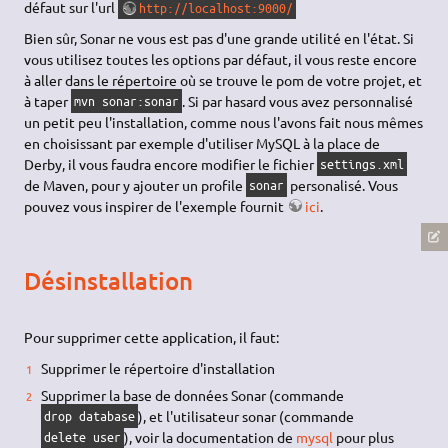
défaut sur l'url
http://localhost:9000/
Bien sûr, Sonar ne vous est pas d'une grande utilité en l'état. Si
vous utilisez toutes les options par défaut, il vous reste encore
à aller dans le répertoire où se trouve le pom de votre projet, et
à taper
. Si par hasard vous avez personnalisé
mvn sonar:sonar
un petit peu l'installation, comme nous l'avons fait nous mêmes
en choisissant par exemple d'utiliser MySQL à la place de
Derby, il vous faudra encore modifier le fichier
settings.xml
de Maven, pour y ajouter un profile
personalisé. Vous
sonar
pouvez vous inspirer de l'exemple fournit
ici
.
Désinstallation
Pour supprimer cette application, il faut:
Supprimer le répertoire d'installation
Supprimer la base de données Sonar (commande
), et l'utilisateur sonar (commande
drop database
), voir la documentation de
mysql
pour plus
delete user