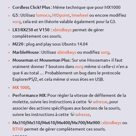
Cordless Click! Plus
: Même technique que pour MX1000
G5
: Utilisez
lomoco
,
HIDpoint
,
Imwheel
ou encore modifiez
xorg
, cela est en théorie valable également pour la G3.
LX3 RX250 et V150
:
xbindkeys
permet de gérer
complètement ces souris.
M220
: plug and play sous Ubuntu 14.04
MarbleMouse
: Utilisez
xbindkeys
ou modifiez
xorg
,
Mouseman
et
Mouseman Plus
: Sur une Mouseman+ il faut
vraiment donner 7 boutons dans
xorg
même si celle-ci n'en a
que 6 au total … Probablement un bug dans le protocole
ExplorerPS/2, et cela même si vous êtes en
USB
.
MX 1000
,
Performance MX
: Pour régler la vitesse de défilement de la
molette, suivre les instructions à cette
adresse
, pour
associer des actions spécifiques aux boutons de la souris,
suivre les instructions à cette
adresse
,
Mx310/Mx510/Mx610/Mx400/Mx700/Mx900
:
xbindkeys
ou
BTNX
permet de gérer complètement ces souris.