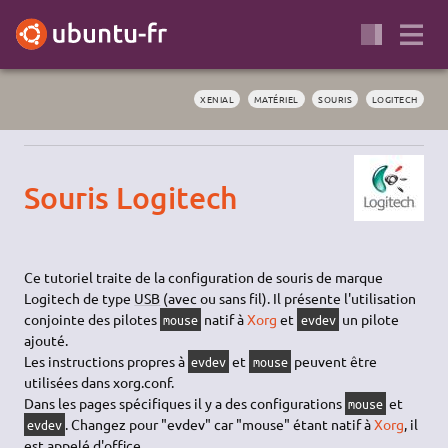
XENIAL
MATÉRIEL
SOURIS
LOGITECH
Souris Logitech
Ce tutoriel traite de la configuration de souris de marque
Logitech de type
USB
(avec ou sans fil). Il présente l'utilisation
conjointe des pilotes
natif à
Xorg
et
un pilote
mouse
evdev
ajouté.
Les instructions propres à
et
peuvent être
evdev
mouse
utilisées dans xorg.conf.
Dans les pages spécifiques il y a des configurations
et
mouse
. Changez pour "evdev" car "mouse" étant natif à
Xorg
, il
evdev
est appelé d'office.