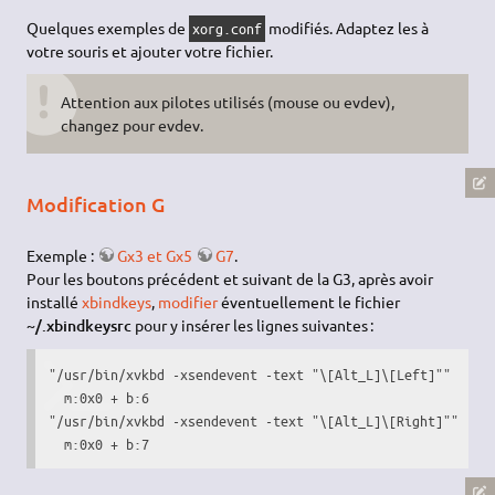
Quelques exemples de
modifiés. Adaptez les à
xorg.conf
votre souris et ajouter votre fichier.
Attention aux pilotes utilisés (mouse ou evdev),
changez pour evdev.
Modification G
Exemple :
Gx3 et Gx5
G7
.
Pour les boutons précédent et suivant de la G3, après avoir
installé
xbindkeys
,
modifier
éventuellement le fichier
~/.xbindkeysrc
pour y insérer les lignes suivantes :
"/usr/bin/xvkbd -xsendevent -text "\[Alt_L]\[Left]""

  m:0x0 + b:6

"/usr/bin/xvkbd -xsendevent -text "\[Alt_L]\[Right]""

  m:0x0 + b:7