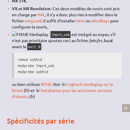
MX 518
,
VX et MX Revolution
: Ces deux modèles de souris sont pris
en charge par
HAL
, il n'y a donc plus rien à modifier dans le
fichier
xorg.conf
, il suffit d'installer
btnx
ou
xbindkeys
pour
configurer la souris,
Mediaplay :
est intégré au noyau, s'il
lmpcm_usb
n'est pas prioritaire ajoutez ceci au fichier
/etc/rc.local
avant le
:
exit 0
rmmod usbhid

modprobe lmpcm_usb

modprobe usbhid
ou bien utilisez
BTNX
. Voir
Logitech mediaplay sur le
forum
(fr) et
Installation pour les anciennes versions
d'ubuntu
(fr)
Spécificités par série