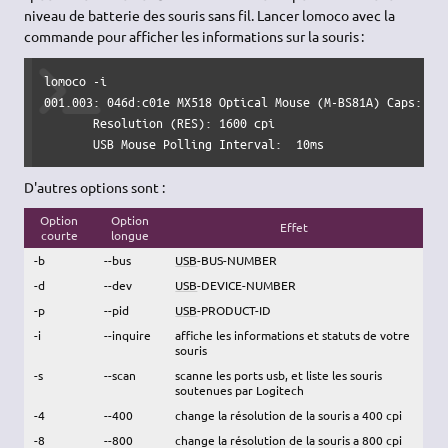
niveau de batterie des souris sans fil. Lancer lomoco avec la
commande pour afficher les informations sur la souris :
lomoco 
-i
001.003
: 046d:c01e MX518 Optical Mouse 
(
M-BS81A
)
 Caps: RES
       Resolution 
(
RES
)
: 
1600
 cpi

       USB Mouse Polling Interval:  10ms
D'autres options sont :
Option
Option
Effet
courte
longue
-b
--bus
USB
-BUS-NUMBER
-d
--dev
USB
-DEVICE-NUMBER
-p
--pid
USB
-PRODUCT-ID
-i
--inquire
affiche les informations et statuts de votre
souris
-s
--scan
scanne les ports usb, et liste les souris
soutenues par Logitech
-4
--400
change la résolution de la souris a 400 cpi
-8
--800
change la résolution de la souris a 800 cpi