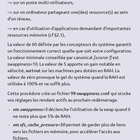
–> sur un poste multi-utilisateurs,
–> sur un ordinateur partageant une(des) ressource(s) au sein
d'un réseau,
–> en cas d'utilisation d'applications demandant d'importantes
ressources mémoire (cf §2.1),
La valeur de 60 définie par les concepteurs du système garantit
un fonctionnement correct quelle que soit votre configuration.
La valeur minimale conseillée par canonical
[source ?]
est
swappiness=10. La valeur de 5 apporte un gain notable en
vélocité,
surtout
sur les machines peu dotées en RAM. La
valeur de zéro provoque le gel du système quand la RAM est
utilisée à 100% et ne suffit plus.
Cette procédure crée un fichier
99-swappiness.conf
qui stocke
vos réglages les rendant actifs au prochain redémarrage.
déclenche l'utilisation de la swap quand il
vm.swappiness=5
ne reste plus que 5% de RAM.
permet de garder plus de liens
vm.vfs_cache_pressure=50
vers les fichiers en mémoire, pour accélérer l’accès aux
fichiers.