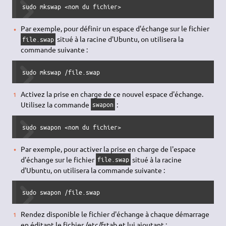
sudo
 mkswap 
<
nom 
du
 fichier
>
Par exemple, pour définir un espace d'échange sur le fichier
situé à la racine d'Ubuntu, on utilisera la
file.swap
commande suivante :
sudo
 mkswap 
/
file.swap
Activez la prise en charge de ce nouvel espace d'échange.
Utilisez la commande
:
swapon
sudo
 swapon 
<
nom 
du
 fichier
>
Par exemple, pour activer la prise en charge de l'espace
d'échange sur le fichier
situé à la racine
file.swap
d'Ubuntu, on utilisera la commande suivante :
sudo
 swapon 
/
file.swap
Rendez disponible le fichier d'échange à chaque démarrage
en éditant le fichier /etc/fstab et lui ajoutant :