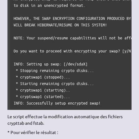
to disk in an unencrypted format.

HOWEVER, THE SWAP ENCRYPTION CONFIGURATION PRODUCED BY THI
WILL BREAK HIBERNATE/RESUME ON THIS SYSTEM!

NOTE: Your suspend/resume capabilities will not be affecte
Do you want to proceed with encrypting your swap? [y/N]: y
INFO: Setting up swap: [/dev/sdaX]

 * Stopping remaining crypto disks...                     
 * cryptswap1 (stopped)...                                
 * Starting remaining crypto disks...                     
 * cryptswap1 (starting)..

 * cryptswap1 (started)...                                
INFO: Successfully setup encrypted swap!
Le script effectue la modification automatique des fichiers
crypttab and fstab.
* Pour vérifier le résultat :