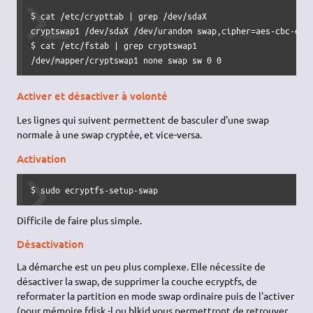
$ cat /etc/crypttab | grep /dev/sdaX

cryptswap1 /dev/sdaX /dev/urandom swap,cipher=aes-cbc-essi
$ cat /etc/fstab | grep cryptswap1

/dev/mapper/cryptswap1 none swap sw 0 0
Activer et désactiver à volonté
Les lignes qui suivent permettent de basculer d'une swap
normale à une swap cryptée, et vice-versa.
Activation
$ sudo ecryptfs-setup-swap
Difficile de faire plus simple.
Désactivation
La démarche est un peu plus complexe. Elle nécessite de
désactiver la swap, de supprimer la couche ecryptfs, de
reformater la partition en mode swap ordinaire puis de l'activer
(pour mémoire fdisk -l ou blkid vous permettront de retrouver