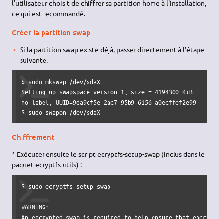
l'utilisateur choisit de chiffrer sa partition home à l'installation,
ce qui est recommandé.
Créer la partition swap
Si la partition swap existe déjà, passer directement à l'étape
suivante.
$ sudo mkswap /dev/sdaX

Setting up swapspace version 1, size = 4194300 KiB

no label, UUID=9da9cf5e-2ac7-95b9-6156-a0ecffef2e99

$ sudo swapon /dev/sdaX
Chiffrement
* Exécuter ensuite le script ecryptfs-setup-swap (inclus dans le
paquet ecryptfs-utils) :
$ sudo ecryptfs-setup-swap 

WARNING:

An encrypted swap is required to help ensure that encrypte