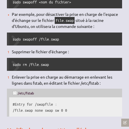
sudo
 swapoff 
<
nom 
du
 fichier
>
Par exemple, pour désactiver la prise en charge de l'espace
d'échange sur le fichier
situé à la racine
file.swap
d'Ubuntu, on utilisera la commande suivante :
sudo
 swapoff 
/
file.swap
Supprimer le fichier d'échange :
sudo
rm
/
file.swap
Enlever la prise en charge au démarrage en enlevant les
lignes dans fstab, en éditant le fichier /etc/fstab :
/etc/fstab
#Entry for /swapfile :
/
file.swap none swap sw 
0
0