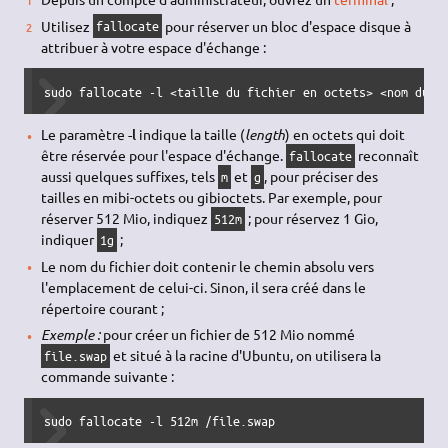
Utilisez
pour réserver un bloc d'espace disque à
fallocate
attribuer à votre espace d'échange :
sudo
 fallocate 
-l
<
taille 
du
 fichier en octets
>
<
nom 
du
 f
Le paramètre
-l
indique la taille (
length
) en octets qui doit
être réservée pour l'espace d'échange.
reconnaît
fallocate
aussi quelques suffixes, tels
et
, pour préciser des
m
g
tailles en mibi-octets ou gibioctets. Par exemple, pour
réserver 512 Mio, indiquez
; pour réservez 1 Gio,
512m
indiquer
;
1g
Le nom du fichier doit contenir le chemin absolu vers
l'emplacement de celui-ci. Sinon, il sera créé dans le
répertoire courant ;
Exemple :
pour créer un fichier de 512 Mio nommé
et situé à la racine d'Ubuntu, on utilisera la
file.swap
commande suivante :
sudo
 fallocate 
-l
 512m 
/
file.swap