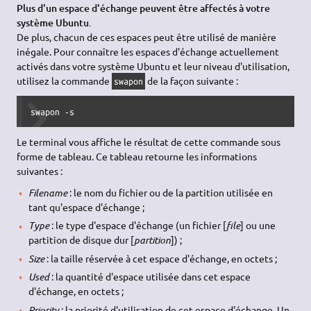
Plus d'un espace d'échange peuvent être affectés à votre
système Ubuntu.
De plus, chacun de ces espaces peut être utilisé de manière
inégale. Pour connaître les espaces d'échange actuellement
activés dans votre système Ubuntu et leur niveau d'utilisation,
utilisez la commande
de la façon suivante :
swapon
swapon 
-s
Le terminal vous affiche le résultat de cette commande sous
forme de tableau. Ce tableau retourne les informations
suivantes :
Filename
: le nom du fichier ou de la partition utilisée en
tant qu'espace d'échange ;
Type
: le type d'espace d'échange (un fichier [
file
] ou une
partition de disque dur [
partition
]) ;
Size
: la taille réservée à cet espace d'échange, en octets ;
Used
: la quantité d'espace utilisée dans cet espace
d'échange, en octets ;
Priority
: la priorité d'utilisation de cet espace d'échange. Un