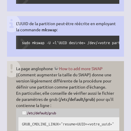
L'UUID de la partition peut-être réécrite en employant
la commande
mkswap
:
sudo
 mkswap 
-U
<
l
'UUID desirée> /dev/<votre partition
La page anglophone
How to add more SWAP
{Comment augmenter la taille du SWAP} donne une
version légèrement différente de la procédure pour
définir une partition comme partition d'échange.
En particulier, elle conseille de vérifier aussi le fichier
de paramètres de grub (
/etc/default/grub
) pour qu'il
contienne la ligne :
/etc/default/grub
GRUB_CMDLINE_LINUX
=
"resume=UUID=<votre_uuid>"