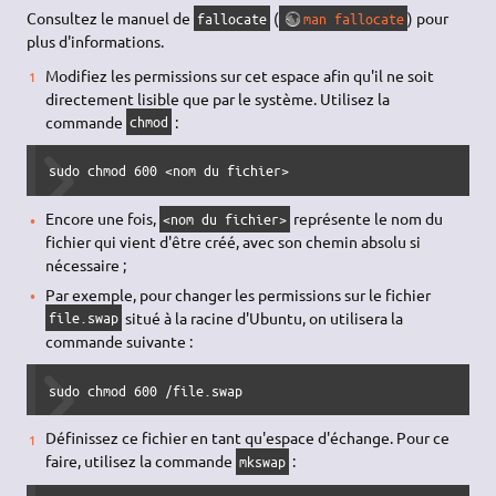
Consultez le manuel de
(
) pour
fallocate
man fallocate
plus d'informations.
Modifiez les permissions sur cet espace afin qu'il ne soit
directement lisible que par le système. Utilisez la
commande
:
chmod
sudo
chmod
600
<
nom 
du
 fichier
>
Encore une fois,
représente le nom du
<nom du fichier>
fichier qui vient d'être créé, avec son chemin absolu si
nécessaire ;
Par exemple, pour changer les permissions sur le fichier
situé à la racine d'Ubuntu, on utilisera la
file.swap
commande suivante :
sudo
chmod
600
/
file.swap
Définissez ce fichier en tant qu'espace d'échange. Pour ce
faire, utilisez la commande
:
mkswap