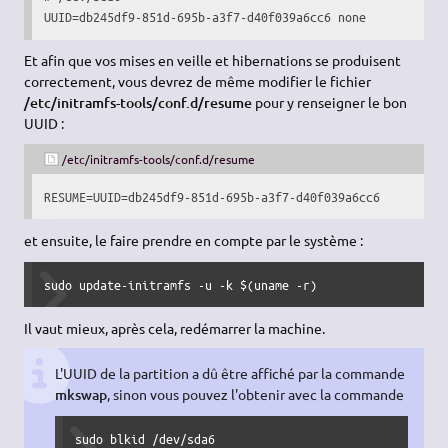
UUID
=db245df9-851d-695b-a3f7-d40f039a6cc6 none           
Et afin que vos mises en veille et hibernations se produisent
correctement, vous devrez de même modifier le fichier
/etc/initramfs-tools/conf.d/resume
pour y renseigner le bon
UUID :
/etc/initramfs-tools/conf.d/resume
RESUME
=
UUID
=db245df9-851d-695b-a3f7-d40f039a6cc6
et ensuite, le faire prendre en compte par le système :
sudo
 update-initramfs 
-u
-k
 $
(
uname
 -r
)
Il vaut mieux, après cela, redémarrer la machine.
L'UUID de la partition a dû être affiché par la commande
mkswap
, sinon vous pouvez l'obtenir avec la commande
sudo
 blkid 
/
dev
/
sda6