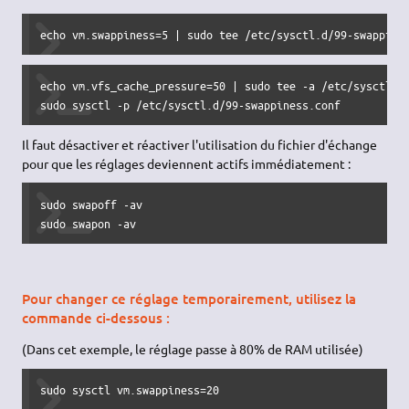
echo
 vm.swappiness=
5
|
sudo
tee
/
etc
/
sysctl.d
/
99
-swappine
echo vm.vfs_cache_pressure=50 | sudo tee -a /etc/sysctl.d/
sudo sysctl -p /etc/sysctl.d/99-swappiness.conf
Il faut désactiver et réactiver l'utilisation du fichier d'échange
pour que les réglages deviennent actifs immédiatement :
sudo
 swapoff 
-av
sudo
 swapon 
-av
Pour changer ce réglage temporairement, utilisez la
commande ci-dessous :
(Dans cet exemple, le réglage passe à 80% de RAM utilisée)
sudo
 sysctl vm.swappiness=
20