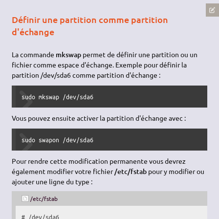
Définir une partition comme partition
d'échange
La commande
mkswap
permet de définir une partition ou un
fichier comme espace d'échange. Exemple pour définir la
partition /dev/sda6 comme partition d'échange :
sudo
 mkswap 
/
dev
/
sda6
Vous pouvez ensuite activer la partition d'échange avec :
sudo
 swapon 
/
dev
/
sda6
Pour rendre cette modification permanente vous devrez
également modifier votre fichier
/etc/fstab
pour y modifier ou
ajouter une ligne du type :
/etc/fstab
# /dev/sda6