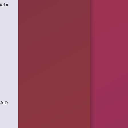
iel »
RAID