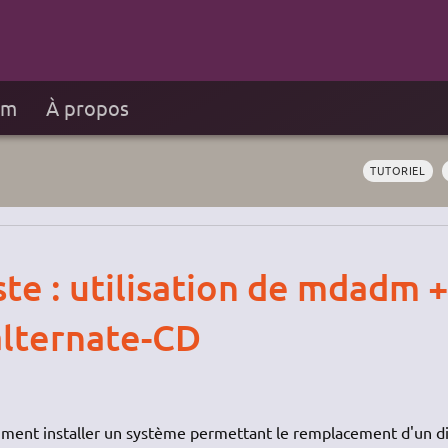
um
À propos
TUTORIEL
ste : utilisation de mdadm +
ternate-CD
omment installer un système permettant le remplacement d'un d