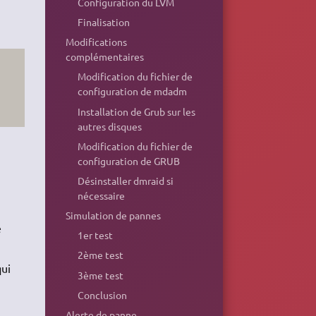
Configuration du LVM
Finalisation
Modifications
complémentaires
Modification du fichier de
configuration de mdadm
Installation de Grub sur les
autres disques
Modification du fichier de
configuration de GRUB
Désinstaller dmraid si
nécessaire
Simulation de pannes
e
1er test
2ème test
qui
3ème test
Conclusion
Alerte de panne