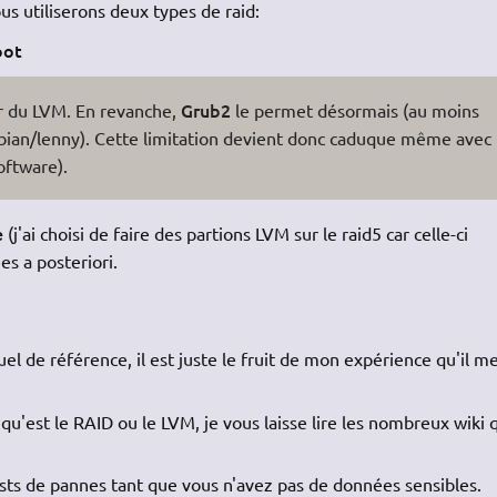
s utiliserons deux types de raid:
oot
Grub2
ur du LVM. En revanche,
le permet désormais (au moins
bian/lenny). Cette limitation devient donc caduque même avec
oftware).
e
(j'ai choisi de faire des partions LVM sur le raid5 car celle-ci
s a posteriori.
el de référence, il est juste le fruit de mon expérience qu'il m
 qu'est le RAID ou le LVM, je vous laisse lire les nombreux wiki 
ests de pannes tant que vous n'avez pas de données sensibles.