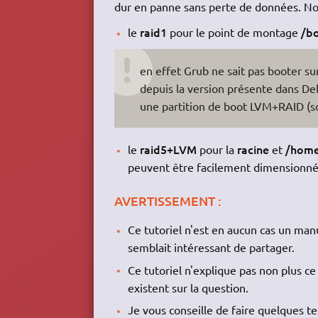
dur en panne sans perte de données. Nou
raid1
/b
le
pour le point de montage
en effet Grub ne sait pas booter s
depuis la version présente dans De
une partition de boot LVM+RAID (s
raid5+LVM
racine
/hom
le
pour la
et
peuvent être facilement dimensionnée
AVERTISSEMENT :
Ce tutoriel n'est en aucun cas un manu
semblait intéressant de partager.
Ce tutoriel n'explique pas non plus ce
existent sur la question.
Je vous conseille de faire quelques t