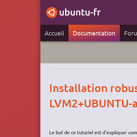
Accueil
Documentation
For
Installation robu
LVM2+UBUNTU-al
Le but de ce tutoriel est d'expliquer c